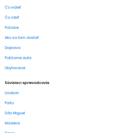
Čo vidieť
Čo robiť
Počasie
Ako sa tam dostať
Doprava
Požičanie auta
Ubytovanie
Súvisiaci sprievodcovia
Lisabon
Porto
São Miguel
Madeira