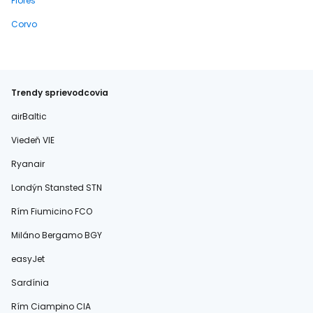
Flores
Corvo
Trendy sprievodcovia
airBaltic
Viedeň VIE
Ryanair
Londýn Stansted STN
Rím Fiumicino FCO
Miláno Bergamo BGY
easyJet
Sardínia
Rím Ciampino CIA