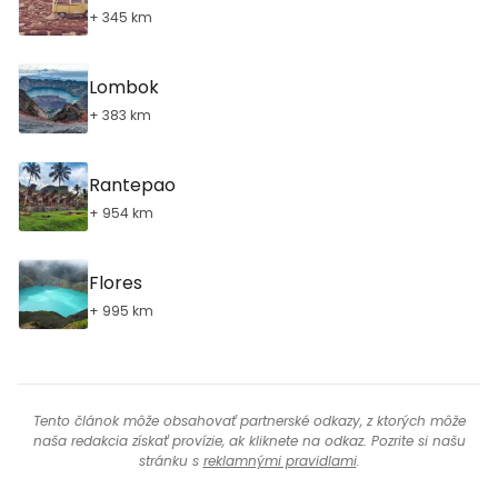
+ 345 km
Lombok
+ 383 km
Rantepao
+ 954 km
Flores
+ 995 km
Tento článok môže obsahovať partnerské odkazy, z ktorých môže
naša redakcia získať provízie, ak kliknete na odkaz. Pozrite si našu
stránku s
reklamnými pravidlami
.