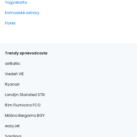
Yogyakarta
Komodské ostrovy
Flores
Trendy sprievodcovia
airBaltic
Viedeň VIE
Ryanair
Londýn Stansted STN
Rím Fiumicino FCO
Miláno Bergamo BGY
easyJet
Sardínia