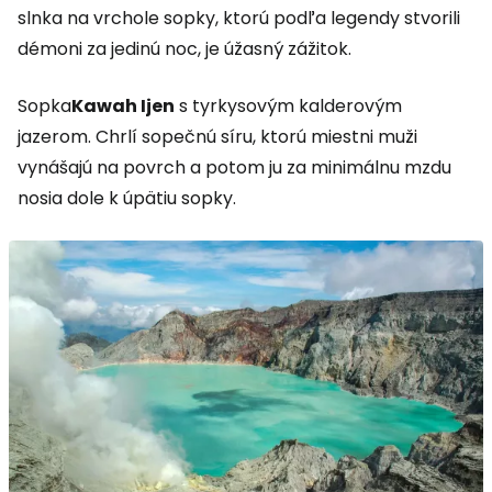
slnka na vrchole sopky, ktorú podľa legendy stvorili
démoni za jedinú noc, je úžasný zážitok.
Sopka
Kawah Ijen
s tyrkysovým kalderovým
jazerom. Chrlí sopečnú síru, ktorú miestni muži
vynášajú na povrch a potom ju za minimálnu mzdu
nosia dole k úpätiu sopky.