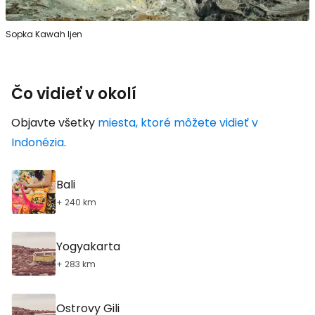
Sopka Kawah Ijen
Čo vidieť v okolí
Objavte všetky
miesta, ktoré môžete vidieť v
Indonézia
.
Bali
+ 240 km
Yogyakarta
+ 283 km
Ostrovy Gili