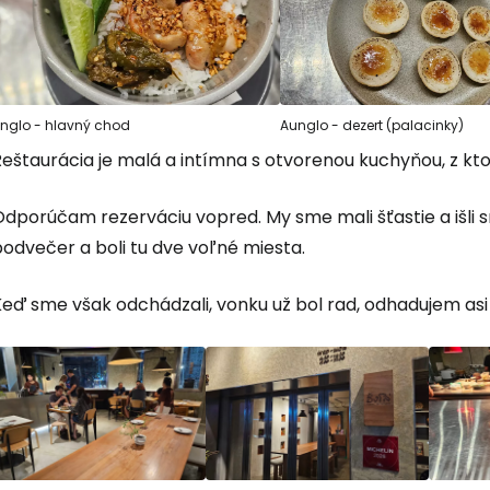
nglo - hlavný chod
Aunglo - dezert (palacinky)
eštaurácia je malá a intímna s otvorenou kuchyňou, z kto
Odporúčam rezerváciu vopred. My sme mali šťastie a išli 
odvečer a boli tu dve voľné miesta.
Keď sme však odchádzali, vonku už bol rad, odhadujem asi