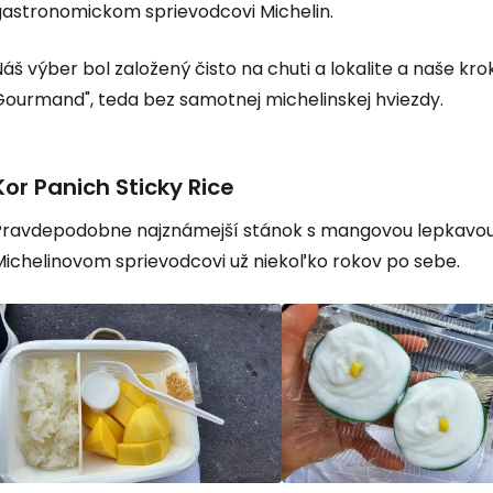
gastronomickom sprievodcovi Michelin.
Prihláste sa
áš výber bol založený čisto na chuti a lokalite a naše kro
Gourmand", teda bez samotnej michelinskej hviezdy.
Cestee
Kor Panich Sticky Rice
... celosvetovej komunity cestovate
Pravdepodobne najznámejší stánok s mangovou lepkavou 
Michelinovom sprievodcovi už niekoľko rokov po sebe.
Pokrač
Pokr
Pokr