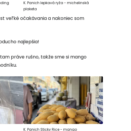
puding
K. Panich lepkavá ryža - michelinská
plaketa
t veľké očakávania a nakoniec som
noducho najlepšia!
o tam práve rušno, takže sme si mango
hodníku.
K. Panich Sticky Rice - mango