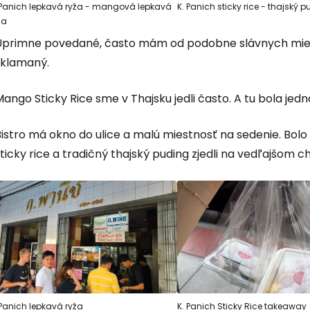
 Panich lepkavá ryža - mangová lepkavá
K. Panich sticky rice - thajský 
ža
Úprimne povedané, často mám od podobne slávnych mies
sklamaný.
ango Sticky Rice sme v Thajsku jedli často. A tu bola jed
Bistro má okno do ulice a malú miestnosť na sedenie. Bol
ticky rice a tradičný thajský puding zjedli na vedľajšom c
 Panich lepkavá ryža
K. Panich Sticky Rice takeaway