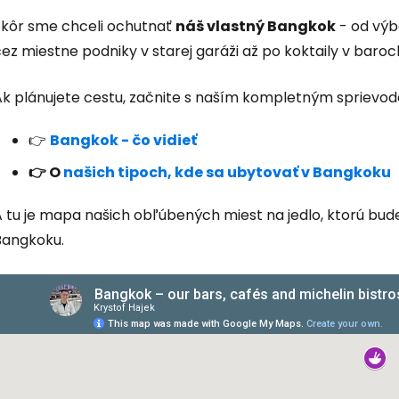
Skôr sme chceli ochutnať
náš vlastný Bangkok
- od výb
ez miestne podniky v starej garáži až po koktaily v baroch,
Ak plánujete cestu, začnite s naším kompletným sprie
👉
Bangkok - čo vidieť
👉 O
našich tipoch, kde sa ubytovať v Bangkoku
A tu je mapa našich obľúbených miest na jedlo, ktorú bud
Bangkoku.