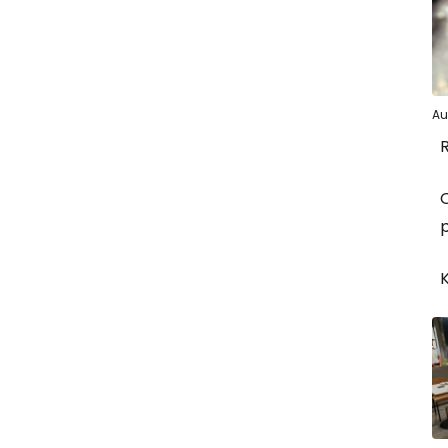
Au
R
p