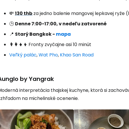
💸
130 thb
za jedno balenie mangovej lepkavej ryže (l
🕒
Denne 7:00-17:00, v nedeľu zatvorené
📍
Starý Bangkok -
mapa
👨‍👩‍👧‍👦
Fronty zvyčajne asi 10 minút
Veľký palác
,
Wat Pho
,
Khao San Road
Aunglo by Yangrak
oderná interpretácia thajskej kuchyne, ktorá si zachováv
vzhľadom na michelinské ocenenie.