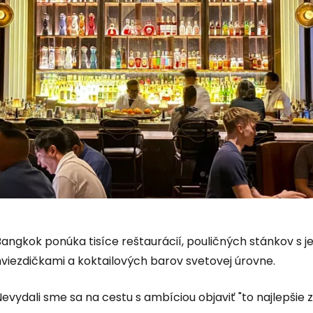
Bangkok ponúka tisíce reštaurácií, pouličných stánkov s 
hviezdičkami a koktailových barov svetovej úrovne.
evydali sme sa na cestu s ambíciou objaviť "to najlepšie z