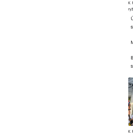
K.
ry
M
s
K.