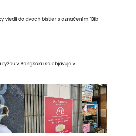
 do služby
ky viedli do dvoch bistier s označením "Bib
ľov
ryžou v Bangkoku sa objavuje v
ovať so službou Google
ačovať na Facebooku
ačovať s e-mailom