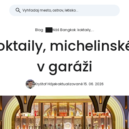
Blog
Náš Bangkok: koktaily, michelinské mango a káva v garáži
oktaily, michelins
v garáži
Kryštof Hájek
aktualizované 15. 06. 2026