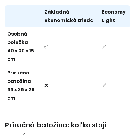
Základná
Economy
ekonomická trieda
Light
Osobná
položka
✅
✅
40 x 30 x 15
cm
Príručná
batožina
❌
✅
55 x 35 x 25
cm
Príručná batožina: koľko stojí