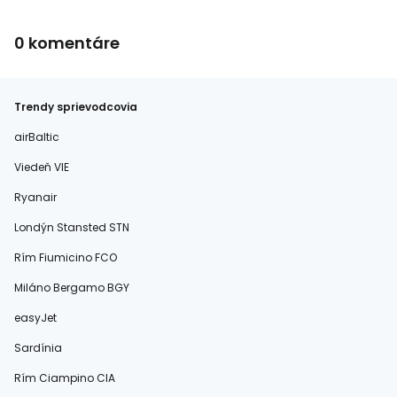
0 komentáre
Trendy sprievodcovia
airBaltic
Viedeň VIE
Ryanair
Londýn Stansted STN
Rím Fiumicino FCO
Miláno Bergamo BGY
easyJet
Sardínia
Rím Ciampino CIA