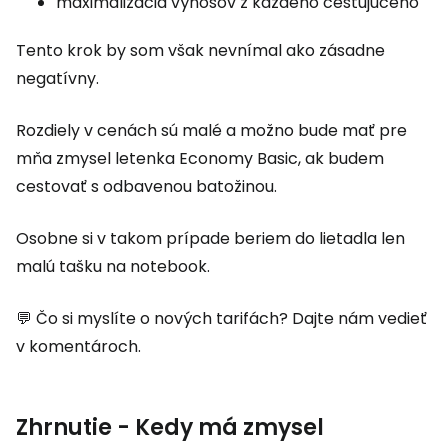
maximalizácia výnosov z každého cestujúceho
Tento krok by som však nevnímal ako zásadne
negatívny.
Rozdiely v cenách sú malé a možno bude mať pre
mňa zmysel letenka Economy Basic, ak budem
cestovať s odbavenou batožinou.
Osobne si v takom prípade beriem do lietadla len
malú tašku na notebook.
💬 Čo si myslíte o nových tarifách? Dajte nám vedieť
v komentároch.
Zhrnutie - Kedy má zmysel