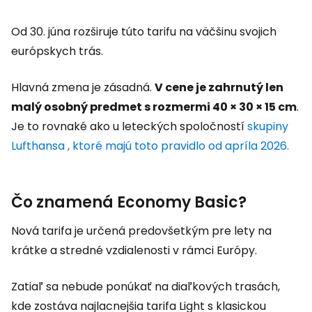
Od 30. júna rozširuje túto tarifu na väčšinu svojich
európskych trás.
Hlavná zmena je zásadná.
V cene je zahrnutý len
malý osobný predmet s rozmermi 40 × 30 × 15 cm
.
Je to rovnaké ako u leteckých spoločností
skupiny
Lufthansa
, ktoré majú toto pravidlo od apríla 2026.
Čo znamená Economy Basic?
Nová tarifa je určená predovšetkým pre lety na
krátke a stredné vzdialenosti v rámci Európy.
Zatiaľ sa nebude ponúkať na diaľkových trasách,
kde zostáva najlacnejšia tarifa Light s klasickou