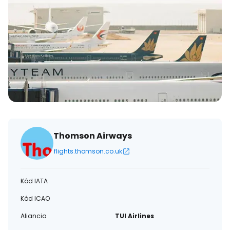
Thomson Airways
flights.thomson.co.uk
Kód IATA
Kód ICAO
Aliancia
TUI Airlines