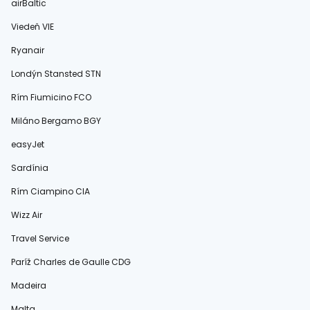
airBaltic
Viedeň VIE
Ryanair
Londýn Stansted STN
Rím Fiumicino FCO
Miláno Bergamo BGY
easyJet
Sardínia
Rím Ciampino CIA
Wizz Air
Travel Service
Paríž Charles de Gaulle CDG
Madeira
Malta