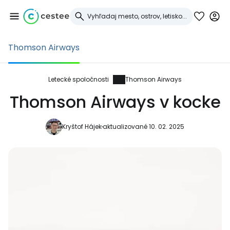
Thomson Airways
Prihláste sa do
služby Cestee
Letecké spoločnosti
Thomson Airways
Thomson Airways v kocke
... celosvetovej komunity cestovateľov
Kryštof Hájek
aktualizované 10. 02. 2025
Pokračovať so službou Google
Pokračovať na Facebooku
Pokračovať s e-mailom