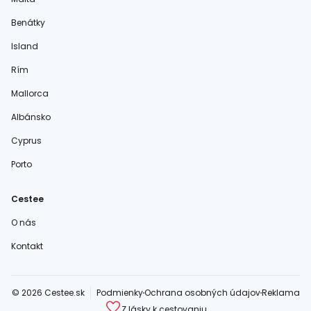
Benátky
Island
Rím
Mallorca
Albánsko
Cyprus
Porto
Cestee
O nás
Kontakt
© 2026 Cestee.sk
Podmienky
Ochrana osobných údajov
Reklama
Z lásky k cestovaniu