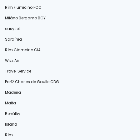
Rím Fiumicino FCO
Miláno Bergamo BGY
easyJet
Sardínia
Rím Ciampino CIA
Wizz Air
Travel Service
Paríž Charles de Gaulle CDG
Madeira
Malta
Benátky
Island
Rím