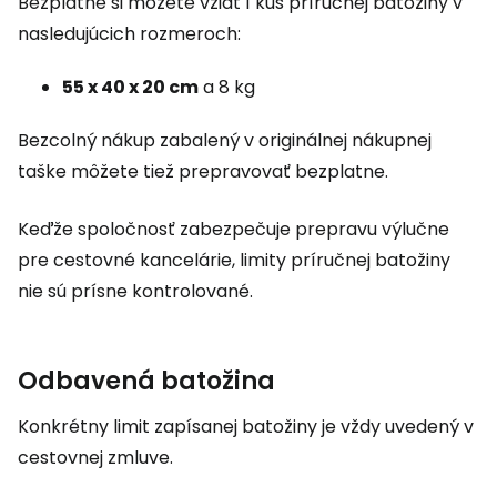
Bezplatne si môžete vziať 1 kus príručnej batožiny v
nasledujúcich rozmeroch:
55 x 40 x 20 cm
a 8 kg
Bezcolný nákup zabalený v originálnej nákupnej
taške môžete tiež prepravovať bezplatne.
Keďže spoločnosť zabezpečuje prepravu výlučne
pre cestovné kancelárie, limity príručnej batožiny
nie sú prísne kontrolované.
Odbavená batožina
Konkrétny limit zapísanej batožiny je vždy uvedený v
cestovnej zmluve.