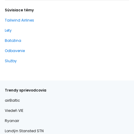
Súvisiace témy
Tailwind Airlines
Lety
Batožina
Odbavenie
Služby
Trendy sprievodcovia
airBaltic
Viedeň VIE
Ryanair
Londýn Stansted STN