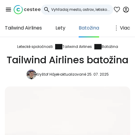
Tailwind Airlines
Lety
Batožina
Viac
Prihláste sa do
služby Cestee
Letecké spoločnosti
Tailwind Airlines
Batožina
Tailwind Airlines batožina
... celosvetovej komunity cestovateľov
Kryštof Hájek
aktualizované 25. 07. 2025
Pokračovať so službou Google
Pokračovať na Facebooku
Pokračovať s e-mailom