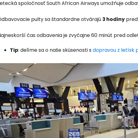
Letecká spoločnosť South African Airways umožňuje odbav
Odbavovacie pulty sa štandardne otvárajú
3 hodiny
pred
Najneskorší čas odbavenia je zvyčajne 60 minút pred odl
Tip
: delíme sa o naše skúsenosti s
dopravou z letísk 