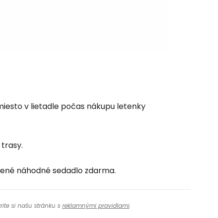
miesto v lietadle počas nákupu letenky
 trasy.
elené náhodné sedadlo zdarma.
rite si našu stránku s
reklamnými pravidlami
.