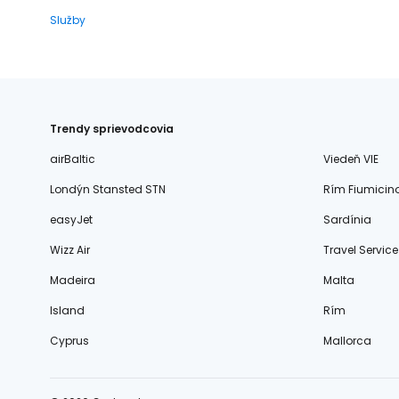
Služby
Trendy sprievodcovia
airBaltic
Viedeň VIE
Londýn Stansted STN
Rím Fiumicin
easyJet
Sardínia
Wizz Air
Travel Service
Madeira
Malta
Island
Rím
Cyprus
Mallorca