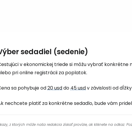
Výber sedadiel (sedenie)
Cestujúci v ekonomickej triede si môžu vybrať konkrétne 
lebo pri online registrácii za poplatok.
Cena sa pohybuje od
20 usd
do
45 usd
v závislosti od dĺžky
Ak nechcete platiť za konkrétne sedadlo, bude vám prid
y, z ktorých môže naša redakcia získať provízie, ak kliknete na odkaz. Poz