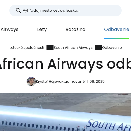
 Airways
Lety
Batožina
Odbavenie
Letecké spoločnosti
South African Airways
Odbavenie
African Airways od
Kryštof Hájek
aktualizované 11. 09. 2025