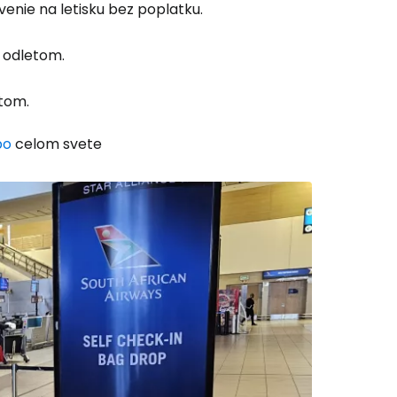
enie na letisku bez poplatku.
 odletom.
etom.
po
celom svete