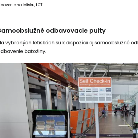
bavenie na letisku, LOT
Prihláste sa
Samoobslužné odbavovacie pulty
Cestee
a vybraných letiskách sú k dispozícii aj samoobslužné odb
odbavenie batožiny.
... celosvetovej komunity cestovate
Pokrač
Pokr
Pokr