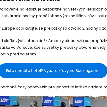
Odbavenie na letisku je bezplatné na všetkých letiskách
 zatváracie hodiny prepážok sa výrazne líšia v závislosti 
V Európe očakávajte, že prepážky sa otvoria 2 hodiny a z
Pri diaľkových letoch do/z Ameriky alebo Ázie sa prepážk
etisku vo Varšave, kde sú všetky prepážky otvorené vždy 
hodín pred odletom.
Ešte nemáte hotel? Využite zľavy na Booking.com
Podrobné časy odbavenia pre jednotlivé letiská nájdete 