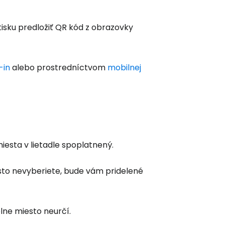
isku predložiť QR kód z obrazovky
-in
alebo prostredníctvom
mobilnej
iesta v lietadle spoplatnený.
esto nevyberiete, bude vám pridelené
lne miesto neurčí.