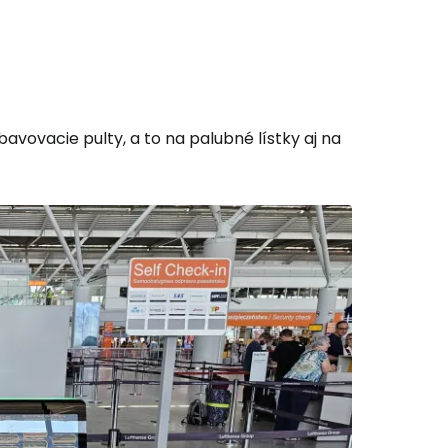
 do služby
avovacie pulty, a to na palubné lístky aj na
ľov
ovať so službou Google
ačovať na Facebooku
ačovať s e-mailom