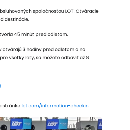
 obsluhovaných spoločnosťou LOT. Otváracie
od destinácie.
atvoria 45 minút pred odletom.
y otvárajú 3 hodiny pred odletom a na
pre všetky lety, sa môžete odbaviť až 8
na stránke
lot.com/information-checkin
.