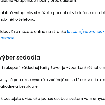
palubnú vstupenku 2 hodiny pred odletom.
Palubné vstupenky si môžete ponechať v telefóne a na let
mobilného telefónu.
Odbaviť sa môžete online na stránke
lot.com/web-check
plikácie
.
Výber sedadla
ri zakúpení základnej tarify Saver je výber konkrétneho m
Ceny sú pomerne vysoké a začínajú sa na 12 eur. Ak si mi
náhodne a bezplatne.
Ak cestujete s viac ako jednou osobou, systém vám úmyse