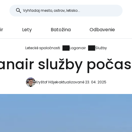
ir
Lety
Batožina
Odbavenie
Letecké spoločnosti
Loganair
Služby
anair služby počas 
Kryštof Hájek
aktualizované 23. 04. 2025