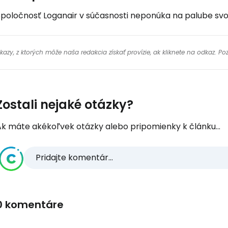
poločnosť Loganair v súčasnosti neponúka na palube svojic
y, z ktorých môže naša redakcia získať provízie, ak kliknete na odkaz. Poz
Zostali nejaké otázky?
Ak máte akékoľvek otázky alebo pripomienky k článku...
Pridajte komentár...
0 komentáre