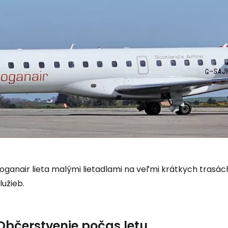
Loganair lieta malými lietadlami na veľmi krátkych tras
Prihláste sa
lužieb.
Cestee
Občerstvenie počas letu