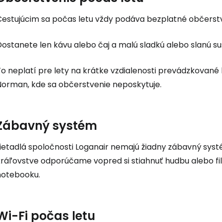
Cestujúcim sa počas letu vždy podáva bezplatné občerstv
... celosvetovej komunity cestovate
Dostanete len kávu alebo čaj a malú sladkú alebo slanú s
Pokrač
o neplatí pre lety na krátke vzdialenosti prevádzkované 
Norman, kde sa občerstvenie neposkytuje.
Pokr
Zábavný systém
Pokr
Lietadlá spoločnosti Loganair nemajú žiadny zábavný syst
kráľovstve odporúčame vopred si stiahnuť hudbu alebo fi
notebooku.
Wi-Fi počas letu