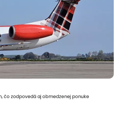
ách, čo zodpovedá aj obmedzenej ponuke
 do služby