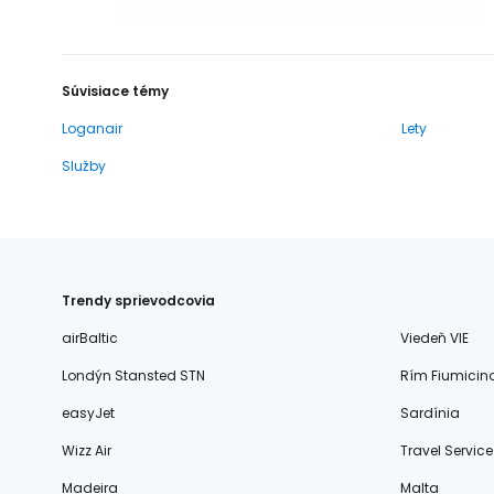
Súvisiace témy
Loganair
Lety
Služby
Trendy sprievodcovia
airBaltic
Viedeň VIE
Londýn Stansted STN
Rím Fiumicin
easyJet
Sardínia
Wizz Air
Travel Service
Madeira
Malta