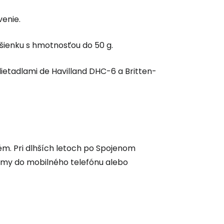
enie.
ľov
ušienku s hmotnosťou do 50 g.
ovať so službou Google
lietadlami de Havilland DHC-6 a Britten-
ačovať na Facebooku
ačovať s e-mailom
ém. Pri dlhších letoch po Spojenom
lmy do mobilného telefónu alebo