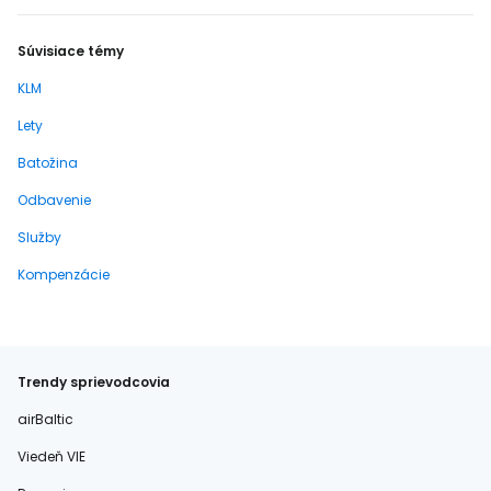
Súvisiace témy
KLM
Lety
Batožina
Odbavenie
Služby
Kompenzácie
Trendy sprievodcovia
airBaltic
Viedeň VIE