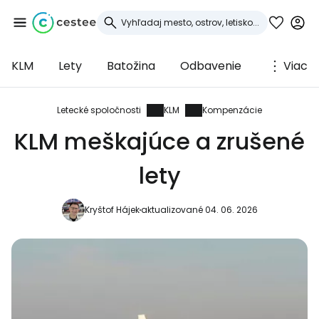
KLM
Lety
Batožina
Odbavenie
Viac
Prihláste sa do
služby Cestee
Letecké spoločnosti
KLM
Kompenzácie
KLM meškajúce a zrušené
... celosvetovej komunity cestovateľov
lety
Pokračovať so službou Google
Kryštof Hájek
aktualizované 04. 06. 2026
Pokračovať na Facebooku
Pokračovať s e-mailom