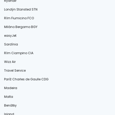
Ryanair
Londýn Stansted STN
Rím Fiumicino FCO
Miláno Bergamo BGY
easyJet
Sardínia
Rím Ciampino CIA
Wizz Air
Travel Service
Paríž Charles de Gaulle CDG
Madeira
Malta
Benátky
Island