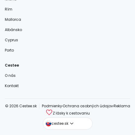
Rím
Mallorca
Albánsko
Cyprus
Porto
Cestee
O nás
Kontakt
© 2026 Cestee.sk
Podmienky
Ochrana osobných údajov
Reklama
Z lásky k cestovaniu
cestee.com
cestee.sk
cestee.pl