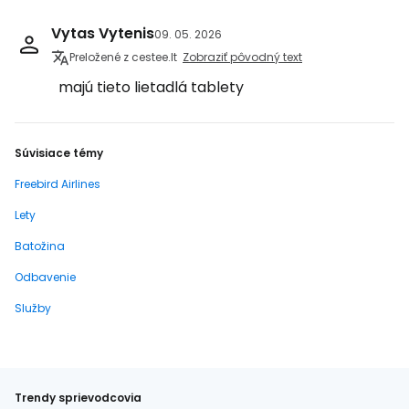
Vytas Vytenis
09. 05. 2026
Preložené z cestee.lt
Zobraziť pôvodný text
majú tieto lietadlá tablety
Súvisiace témy
Freebird Airlines
Lety
Batožina
Odbavenie
Služby
Trendy sprievodcovia