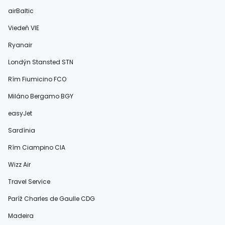
airBaltic
Viedeň VIE
Ryanair
Londýn Stansted STN
Rím Fiumicino FCO
Miláno Bergamo BGY
easyJet
Sardínia
Rím Ciampino CIA
Wizz Air
Travel Service
Paríž Charles de Gaulle CDG
Madeira