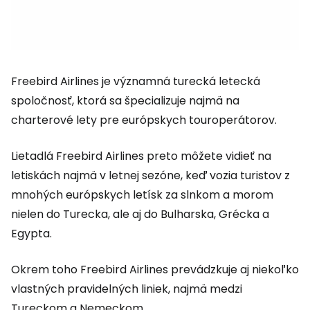
Freebird Airlines je významná turecká letecká
spoločnosť, ktorá sa špecializuje najmä na
charterové lety pre európskych touroperátorov.
Lietadlá Freebird Airlines preto môžete vidieť na
letiskách najmä v letnej sezóne, keď vozia turistov z
mnohých európskych letísk za slnkom a morom
nielen do Turecka, ale aj do Bulharska, Grécka a
Egypta.
Okrem toho Freebird Airlines prevádzkuje aj niekoľko
vlastných pravidelných liniek, najmä medzi
Tureckom a Nemeckom.