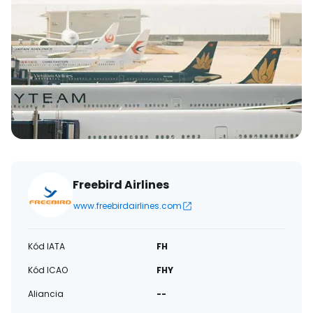
Freebird Airlines
www.freebirdairlines.com
Kód IATA
FH
Kód ICAO
FHY
Aliancia
--