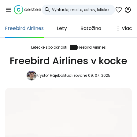
Freebird Airlines
Lety
Batožina
Viac
Prihláste sa do
služby Cestee
Letecké spoločnosti
Freebird Airlines
Freebird Airlines v kocke
... celosvetovej komunity cestovateľov
Kryštof Hájek
aktualizované 09. 07. 2025
Pokračovať so službou Google
Pokračovať na Facebooku
Pokračovať s e-mailom