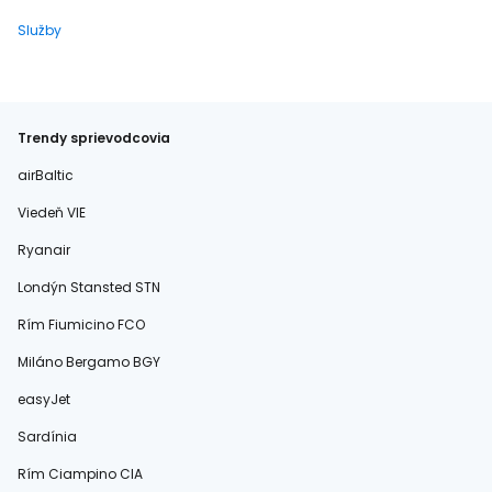
Služby
Trendy sprievodcovia
airBaltic
Viedeň VIE
Ryanair
Londýn Stansted STN
Rím Fiumicino FCO
Miláno Bergamo BGY
easyJet
Sardínia
Rím Ciampino CIA