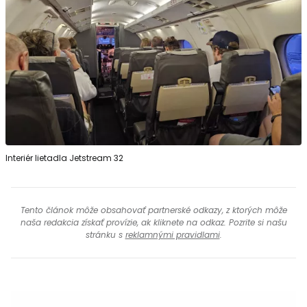
Interiér lietadla Jetstream 32
Tento článok môže obsahovať partnerské odkazy, z ktorých môže
naša redakcia získať provízie, ak kliknete na odkaz. Pozrite si našu
stránku s
reklamnými pravidlami
.