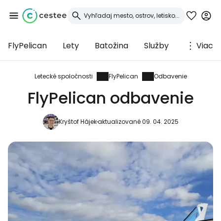
FlyPelican
Lety
Batožina
Služby
Viac
Prihláste sa do
služby Cestee
Letecké spoločnosti
FlyPelican
Odbavenie
FlyPelican odbavenie
... celosvetovej komunity cestovateľov
Kryštof Hájek
aktualizované 09. 04. 2025
Pokračovať so službou Google
Pokračovať na Facebooku
Pokračovať s e-mailom