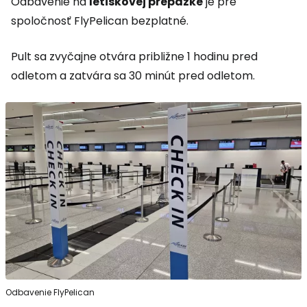
Odbavenie na
letiskovej prepážke
je pre
spoločnosť FlyPelican bezplatné.
Pult sa zvyčajne otvára približne 1 hodinu pred
odletom a zatvára sa 30 minút pred odletom.
Odbavenie FlyPelican