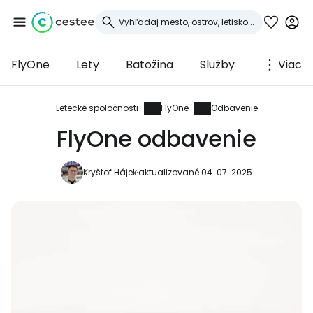
FlyOne
Lety
Batožina
Služby
Viac
Prihláste sa do
služby Cestee
Letecké spoločnosti
FlyOne
Odbavenie
FlyOne odbavenie
... celosvetovej komunity cestovateľov
Kryštof Hájek
aktualizované 04. 07. 2025
Pokračovať so službou Google
Pokračovať na Facebooku
Pokračovať s e-mailom