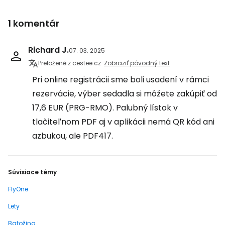
1 komentár
Richard J.
07. 03. 2025
Preložené z cestee.cz
Zobraziť pôvodný text
Pri online registrácii sme boli usadení v rámci
rezervácie, výber sedadla si môžete zakúpiť od
17,6 EUR (PRG-RMO). Palubný lístok v
tlačiteľnom PDF aj v aplikácii nemá QR kód ani
azbukou, ale PDF417.
Súvisiace témy
FlyOne
Lety
Batožina