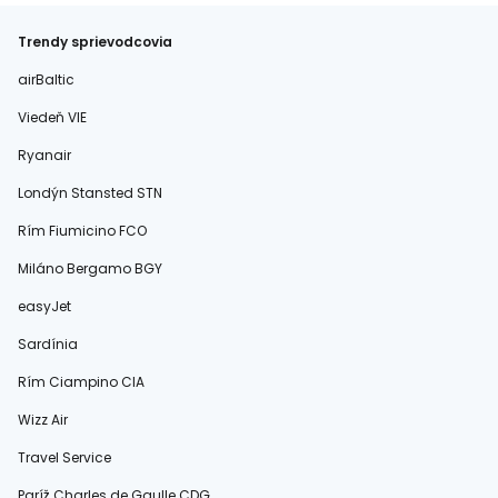
Trendy sprievodcovia
airBaltic
Viedeň VIE
Ryanair
Londýn Stansted STN
Rím Fiumicino FCO
Miláno Bergamo BGY
easyJet
Sardínia
Rím Ciampino CIA
Wizz Air
Travel Service
Paríž Charles de Gaulle CDG