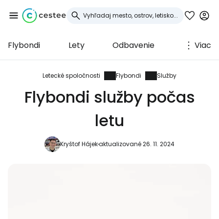
Flybondi
Lety
Odbavenie
Viac
Prihláste sa do
služby Cestee
Letecké spoločnosti
Flybondi
Služby
Flybondi služby počas
... celosvetovej komunity cestovateľov
letu
Pokračovať so službou Google
Kryštof Hájek
aktualizované 26. 11. 2024
Pokračovať na Facebooku
Pokračovať s e-mailom