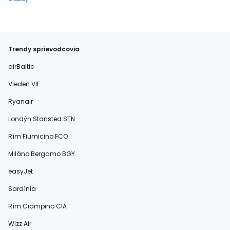
Trendy sprievodcovia
airBaltic
Viedeň VIE
Ryanair
Londýn Stansted STN
Rím Fiumicino FCO
Miláno Bergamo BGY
easyJet
Sardínia
Rím Ciampino CIA
Wizz Air