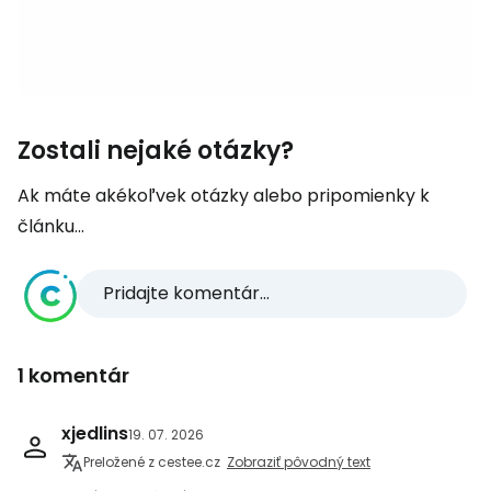
Zostali nejaké otázky?
Ak máte akékoľvek otázky alebo pripomienky k
článku...
Pridajte komentár...
1 komentár
xjedlins
19. 07. 2026
Preložené z cestee.cz
Zobraziť pôvodný text