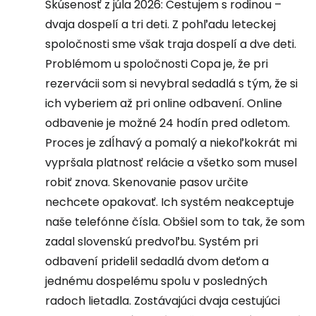
Skúsenosť z júla 2026: Cestujem s rodinou –
dvaja dospelí a tri deti. Z pohľadu leteckej
spoločnosti sme však traja dospelí a dve deti.
Problémom u spoločnosti Copa je, že pri
rezervácii som si nevybral sedadlá s tým, že si
ich vyberiem až pri online odbavení. Online
odbavenie je možné 24 hodín pred odletom.
Proces je zdĺhavý a pomalý a niekoľkokrát mi
vypršala platnosť relácie a všetko som musel
robiť znova. Skenovanie pasov určite
nechcete opakovať. Ich systém neakceptuje
naše telefónne čísla. Obšiel som to tak, že som
zadal slovenskú predvoľbu. Systém pri
odbavení pridelil sedadlá dvom deťom a
jednému dospelému spolu v posledných
radoch lietadla. Zostávajúci dvaja cestujúci