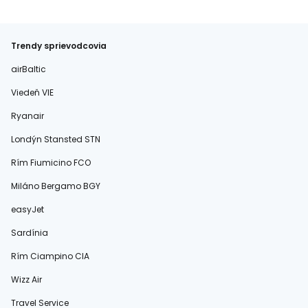
Trendy sprievodcovia
airBaltic
Viedeň VIE
Ryanair
Londýn Stansted STN
Rím Fiumicino FCO
Miláno Bergamo BGY
easyJet
Sardínia
Rím Ciampino CIA
Wizz Air
Travel Service