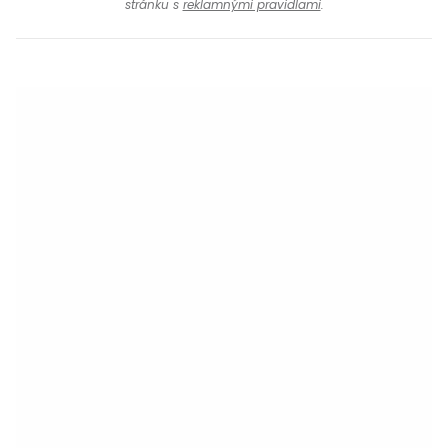
stránku s
reklamnými pravidlami
.