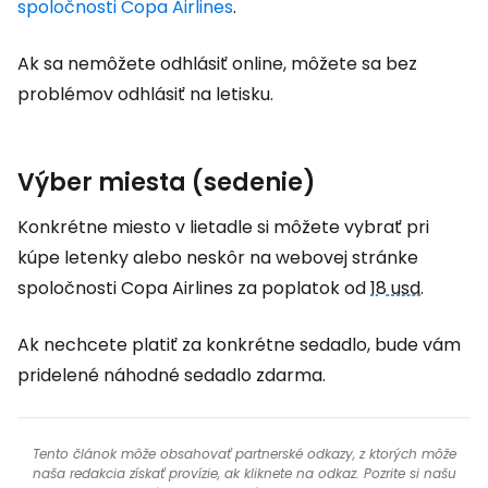
spoločnosti Copa Airlines
.
Ak sa nemôžete odhlásiť online, môžete sa bez
problémov odhlásiť na letisku.
Výber miesta (sedenie)
Konkrétne miesto v lietadle si môžete vybrať pri
kúpe letenky alebo neskôr na webovej stránke
spoločnosti Copa Airlines za poplatok od
18 usd
.
Ak nechcete platiť za konkrétne sedadlo, bude vám
pridelené náhodné sedadlo zdarma.
Tento článok môže obsahovať partnerské odkazy, z ktorých môže
naša redakcia získať provízie, ak kliknete na odkaz. Pozrite si našu