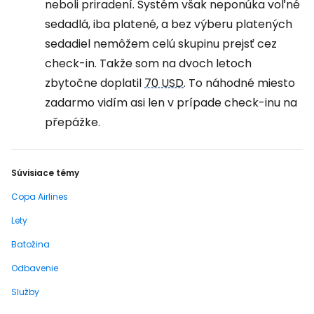
neboli priradení. Systém však neponúka voľné
sedadlá, iba platené, a bez výberu platených
sedadiel nemôžem celú skupinu prejsť cez
check-in. Takže som na dvoch letoch
zbytočne doplatil
70 USD
. To náhodné miesto
zadarmo vidím asi len v prípade check-inu na
přepážke.
Súvisiace témy
Copa Airlines
Lety
Batožina
Odbavenie
Služby