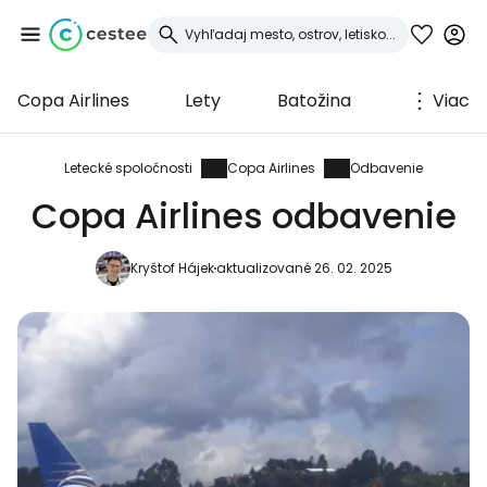
Copa Airlines
Lety
Batožina
Viac
Prihláste sa do
služby Cestee
Letecké spoločnosti
Copa Airlines
Odbavenie
Copa Airlines odbavenie
... celosvetovej komunity cestovateľov
Kryštof Hájek
aktualizované 26. 02. 2025
Pokračovať so službou Google
Pokračovať na Facebooku
Pokračovať s e-mailom