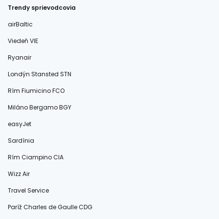
Trendy sprievodcovia
airBaltic
Viedeň VIE
Ryanair
Londýn Stansted STN
Rím Fiumicino FCO
Miláno Bergamo BGY
easyJet
Sardínia
Rím Ciampino CIA
Wizz Air
Travel Service
Paríž Charles de Gaulle CDG