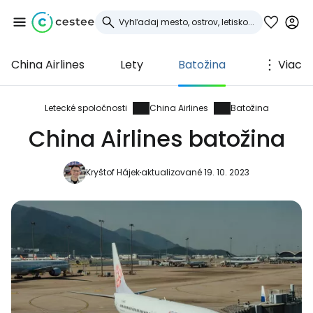
China Airlines
Lety
Batožina
Viac
Prihláste sa do
služby Cestee
Letecké spoločnosti
China Airlines
Batožina
China Airlines batožina
... celosvetovej komunity cestovateľov
Kryštof Hájek
aktualizované 19. 10. 2023
Pokračovať so službou Google
Pokračovať na Facebooku
Pokračovať s e-mailom