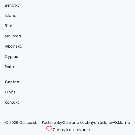
Benátky
Island
Rím
Mallorca
Albánsko
Cyprus
Porto
Cestee
O nás
Kontakt
© 2026 Cestee.sk
Podmienky
Ochrana osobných údajov
Reklama
Z lásky k cestovaniu
cestee.com