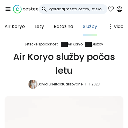
Air Koryo
Lety
Batožina
Služby
Viac
Prihláste sa do
služby Cestee
Letecké spoločnosti
Air Koryo
Služby
Air Koryo služby počas
... celosvetovej komunity cestovateľov
letu
Pokračovať so službou Google
David Eiselt
aktualizované 11. 11. 2023
Pokračovať na Facebooku
Pokračovať s e-mailom