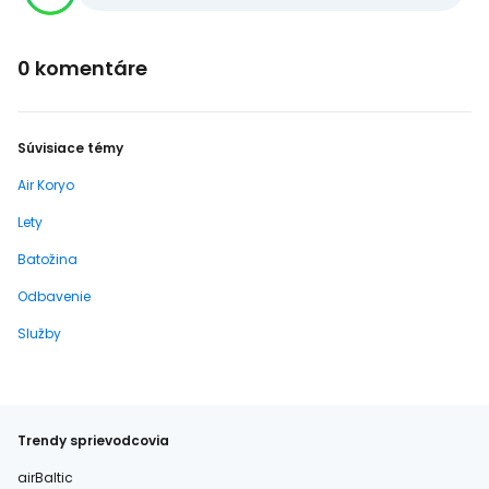
0 komentáre
Súvisiace témy
Air Koryo
Lety
Batožina
Odbavenie
Služby
Trendy sprievodcovia
airBaltic