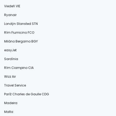
Viedeň VIE
Ryanair
Londýn Stansted STN
Rím Fiumicino FCO
Miláno Bergamo BGY
easyJet
Sardínia
Rím Ciampino CIA
Wizz Air
Travel Service
Paríž Charles de Gaulle CDG
Madeira
Malta