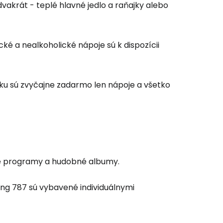
akrát - teplé hlavné jedlo a raňajky alebo
cké a nealkoholické nápoje sú k dispozícii
iku sú zvyčajne zadarmo len nápoje a všetko
 do služby
ne programy a hudobné albumy.
ing 787 sú vybavené individuálnymi