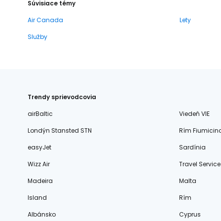
Súvisiace témy
Air Canada
Lety
Služby
Trendy sprievodcovia
airBaltic
Viedeň VIE
Londýn Stansted STN
Rím Fiumicin
easyJet
Sardínia
Wizz Air
Travel Service
Madeira
Malta
Island
Rím
Albánsko
Cyprus