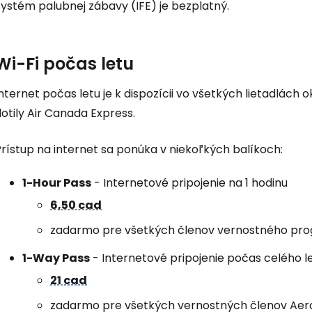
Systém palubnej zábavy (IFE) je bezplatný.
... celosvetovej komunity cestovate
Pokrač
Wi-Fi počas letu
nternet počas letu je k dispozícii vo všetkých lietadlách 
Pokr
lotily Air Canada Express.
rístup na internet sa ponúka v niekoľkých balíkoch:
Pokr
1-Hour Pass
- Internetové pripojenie na 1 hodinu
6,50 cad
zadarmo pre všetkých členov vernostného pr
1-Way Pass
- Internetové pripojenie počas celého l
21 cad
zadarmo pre všetkých vernostných členov Aer