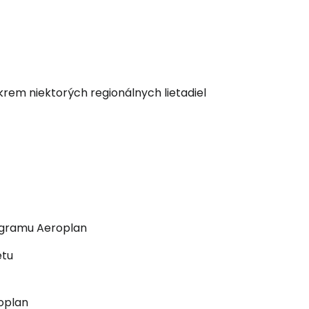
ľov
ovať so službou Google
okrem niektorých regionálnych lietadiel
ačovať na Facebooku
ačovať s e-mailom
ogramu Aeroplan
etu
oplan