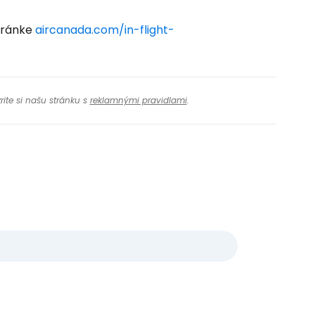
stránke
aircanada.com/in-flight-
rite si našu stránku s
reklamnými pravidlami
.