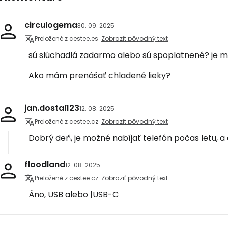
circulogema
30. 09. 2025
Preložené z cestee.es
Zobraziť pôvodný text
sú slúchadlá zadarmo alebo sú spoplatnené? je m
Ako mám prenášať chladené lieky?
jan.dostal123
12. 08. 2025
Preložené z cestee.cz
Zobraziť pôvodný text
Dobrý deň, je možné nabíjať telefón počas letu,
floodland
12. 08. 2025
Preložené z cestee.cz
Zobraziť pôvodný text
Áno, USB alebo |USB-C