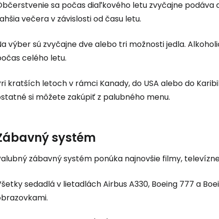
Občerstvenie sa počas diaľkového letu zvyčajne podáva dv
ahšia večera v závislosti od času letu.
a výber sú zvyčajne dve alebo tri možnosti jedla. Alkoholi
očas celého letu.
ri kratších letoch v rámci Kanady, do USA alebo do Karib
ostatné si môžete zakúpiť z palubného menu.
Zábavný systém
Prihláste sa
Palubný zábavný systém ponúka najnovšie filmy, televíz
šetky sedadlá v lietadlách Airbus A330, Boeing 777 a Boe
Cestee
obrazovkami.