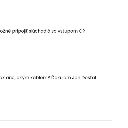
ožné pripojiť slúchadlá so vstupom C?
 a ak áno, akým káblom? Ďakujem Jan Dostál