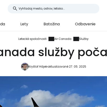
ada
Lety
Batožina
Odbavenie
Letecké spoločnosti
Air Canada
Služby
anada služby poča
Kryštof Hájek
aktualizované 27. 05. 2025