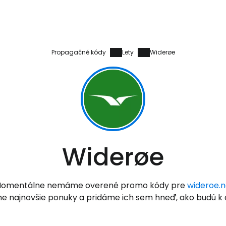
Propagačné kódy
Lety
Widerøe
Prihláste sa
Cestee
Widerøe
... celosvetovej komunity cestovate
omentálne nemáme overené promo kódy pre
wideroe.
e najnovšie ponuky a pridáme ich sem hneď, ako budú k d
Pokrač