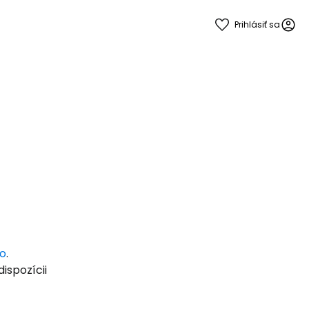
Prihlásiť sa
 do služby
ľov
no
.
ispozícii
ovať so službou Google