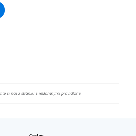
ačovať na Facebooku
ačovať s e-mailom
rite si našu stránku s
reklamnými pravidlami
.
Cestee