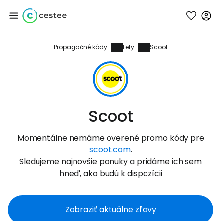
Propagačné kódy
Lety
Scoot
Prihláste sa do
služby Cestee
... celosvetovej komunity cestovateľov
Scoot
Pokračovať so službou Google
Momentálne nemáme overené promo kódy pre
scoot.com
.
Sledujeme najnovšie ponuky a pridáme ich sem
Pokračovať na Facebooku
hneď, ako budú k dispozícii
Zobraziť aktuálne zľavy
Pokračovať s e-mailom