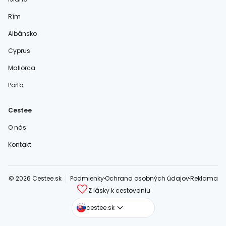
Rím
Albánsko
Cyprus
Mallorca
Porto
Cestee
O nás
Kontakt
© 2026 Cestee.sk
Podmienky
Ochrana osobných údajov
Reklama
Z lásky k cestovaniu
cestee.com
cestee.sk
cestee.pl