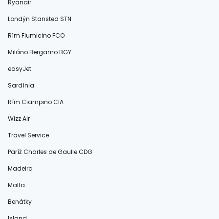
Ryanair
Londýn Stansted STN
Rím Fiumicino FCO
Miláno Bergamo BGY
easyJet
Sardínia
Rím Ciampino CIA
Wizz Air
Travel Service
Paríž Charles de Gaulle CDG
Madeira
Malta
Benátky
Island