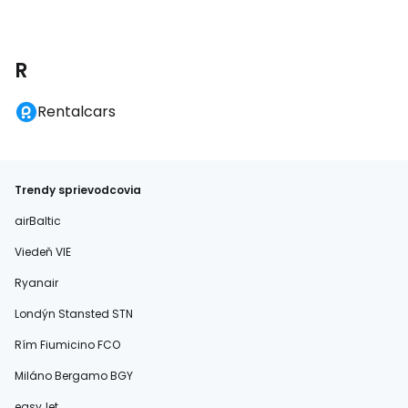
R
Rentalcars
Trendy sprievodcovia
airBaltic
Viedeň VIE
Ryanair
Londýn Stansted STN
Rím Fiumicino FCO
Miláno Bergamo BGY
easyJet