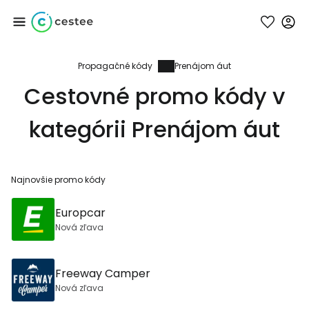
Propagačné kódy
Prenájom áut
Prihláste sa do
Cestovné promo kódy v
služby Cestee
kategórii Prenájom áut
... celosvetovej komunity cestovateľov
Najnovšie promo kódy
Pokračovať so službou Google
Europcar
Nová zľava
Pokračovať na Facebooku
Freeway Camper
Nová zľava
Pokračovať s e-mailom