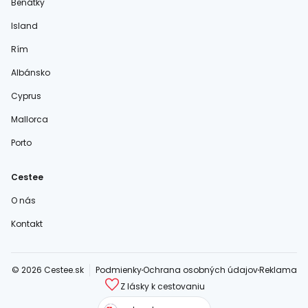
Benátky
Island
Rím
Albánsko
Cyprus
Mallorca
Porto
Cestee
O nás
Kontakt
© 2026 Cestee.sk
Podmienky
Ochrana osobných údajov
Reklama
Z lásky k cestovaniu
cestee.com