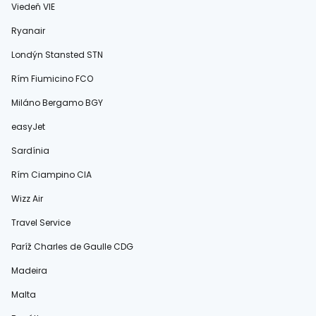
Viedeň VIE
Ryanair
Londýn Stansted STN
Rím Fiumicino FCO
Miláno Bergamo BGY
easyJet
Sardínia
Rím Ciampino CIA
Wizz Air
Travel Service
Paríž Charles de Gaulle CDG
Madeira
Malta