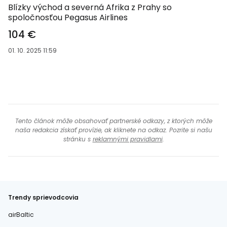
Blízky východ a severná Afrika z Prahy so
spoločnosťou Pegasus Airlines
104 €
01. 10. 2025 11:59
Tento článok môže obsahovať partnerské odkazy, z ktorých môže
naša redakcia získať provízie, ak kliknete na odkaz. Pozrite si našu
stránku s
reklamnými pravidlami
.
Trendy sprievodcovia
airBaltic