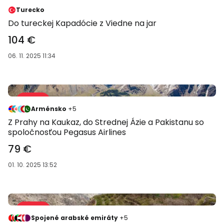
-58 %
Turecko
Do tureckej Kapadócie z Viedne na jar
104 €
06. 11. 2025 11:34
Predaj 62 %
-62 %
Arménsko
+5
Z Prahy na Kaukaz, do Strednej Ázie a Pakistanu so
spoločnosťou Pegasus Airlines
79 €
01. 10. 2025 13:52
Predaj 64 %
-64 %
Spojené arabské emiráty
+5