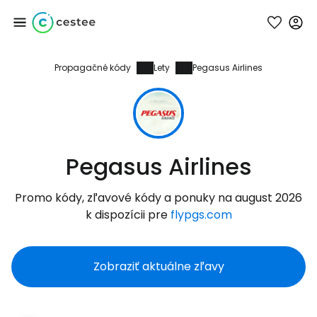
Propagačné kódy
Lety
Pegasus Airlines
Prihláste sa do
služby Cestee
... celosvetovej komunity cestovateľov
Pegasus Airlines
Pokračovať so službou Google
Promo kódy, zľavové kódy a ponuky na august 2026
k dispozícii pre
flypgs.com
Pokračovať na Facebooku
Zobraziť aktuálne zľavy
Pokračovať s e-mailom