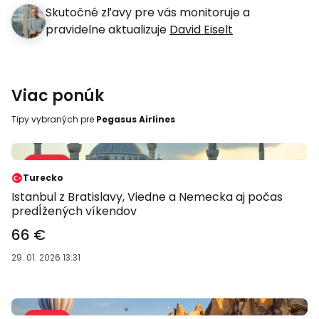
Skutočné zľavy pre vás monitoruje a
pravidelne aktualizuje
David Eiselt
Viac ponúk
Tipy vybraných pre
Pegasus Airlines
Predaj 47 %
-47 %
Turecko
Istanbul z Bratislavy, Viedne a Nemecka aj počas
predĺžených víkendov
66 €
29. 01. 2026 13:31
Predaj 58 %