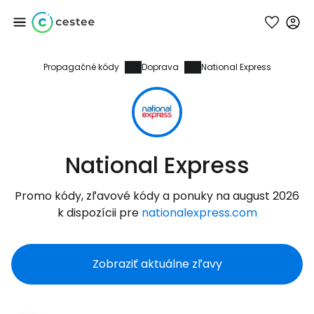
Propagačné kódy
Doprava
National Express
Prihláste sa do
služby Cestee
... celosvetovej komunity cestovateľov
National Express
Pokračovať so službou Google
Promo kódy, zľavové kódy a ponuky na august 2026
k dispozícii pre
nationalexpress.com
Pokračovať na Facebooku
Zobraziť aktuálne zľavy
Pokračovať s e-mailom