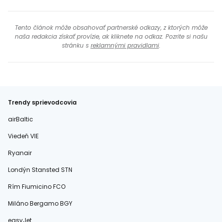
Tento článok môže obsahovať partnerské odkazy, z ktorých môže
naša redakcia získať provízie, ak kliknete na odkaz. Pozrite si našu
stránku s
reklamnými pravidlami
.
Trendy sprievodcovia
airBaltic
Viedeň VIE
Ryanair
Londýn Stansted STN
Rím Fiumicino FCO
Miláno Bergamo BGY
easyJet