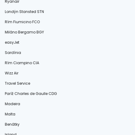
Ryanair
Londýn Stansted STN
Rím Fiumicino FCO
Miláno Bergamo BGY
easyJet
Sardínia
Rím Ciampino CIA
Wizz Air
Travel Service
Paríž Charles de Gaulle CDG
Madeira
Malta
Benátky
Island