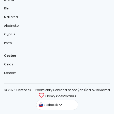
Rím
Mallorca
Albánsko
Cyprus
Porto
Cestee
O nás
Kontakt
© 2026 Cestee.sk
Podmienky
Ochrana osobných údajov
Reklama
Z lásky k cestovaniu
cestee.com
cestee.sk
cestee.pl