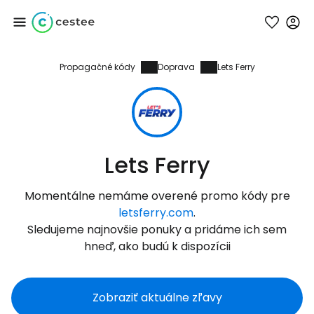
Propagačné kódy
Doprava
Lets Ferry
Prihláste sa do
služby Cestee
... celosvetovej komunity cestovateľov
Lets Ferry
Pokračovať so službou Google
Momentálne nemáme overené promo kódy pre
letsferry.com
.
Sledujeme najnovšie ponuky a pridáme ich sem
Pokračovať na Facebooku
hneď, ako budú k dispozícii
Zobraziť aktuálne zľavy
Pokračovať s e-mailom