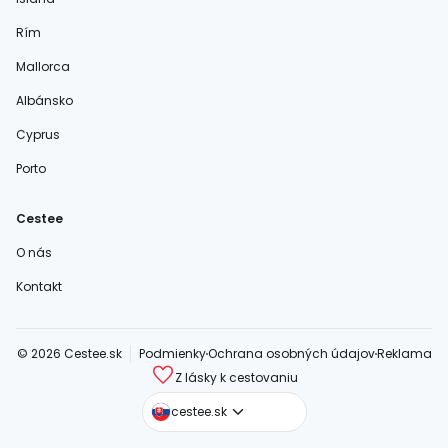
Rím
Mallorca
Albánsko
Cyprus
Porto
Cestee
O nás
Kontakt
© 2026 Cestee.sk
Podmienky
Ochrana osobných údajov
Reklama
Z lásky k cestovaniu
cestee.com
cestee.sk
cestee.pl