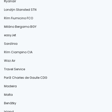
Ryanair
Londýn Stansted STN
Rím Fiumicino FCO
Miláno Bergamo BGY
easyJet
Sardínia
Rím Ciampino CIA
Wizz Air
Travel Service
Paríž Charles de Gaulle CDG
Madeira
Malta
Benátky
Island