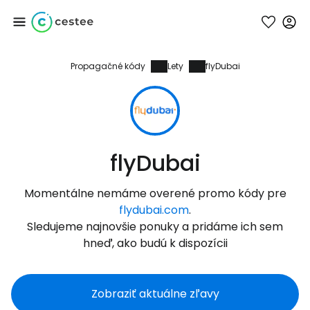
Propagačné kódy
Lety
flyDubai
Prihláste sa do
služby Cestee
... celosvetovej komunity cestovateľov
flyDubai
Pokračovať so službou Google
Momentálne nemáme overené promo kódy pre
flydubai.com
.
Sledujeme najnovšie ponuky a pridáme ich sem
Pokračovať na Facebooku
hneď, ako budú k dispozícii
Zobraziť aktuálne zľavy
Pokračovať s e-mailom