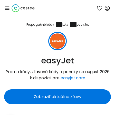
Propagačné kódy
Lety
easyJet
Prihláste sa do
služby Cestee
... celosvetovej komunity cestovateľov
easyJet
Pokračovať so službou Google
Promo kódy, zľavové kódy a ponuky na august 2026
k dispozícii pre
easyjet.com
Pokračovať na Facebooku
Zobraziť aktuálne zľavy
Pokračovať s e-mailom