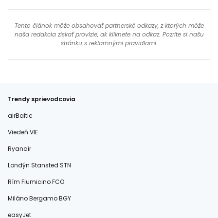
Tento článok môže obsahovať partnerské odkazy, z ktorých môže
naša redakcia získať provízie, ak kliknete na odkaz. Pozrite si našu
stránku s
reklamnými pravidlami
.
Trendy sprievodcovia
airBaltic
Viedeň VIE
Ryanair
Londýn Stansted STN
Rím Fiumicino FCO
Miláno Bergamo BGY
easyJet