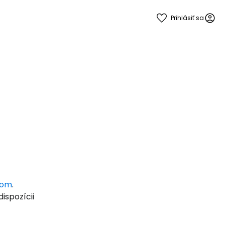
Prihlásiť sa
 do služby
ľov
com
.
ispozícii
ovať so službou Google