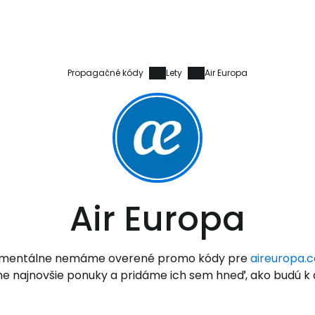
Propagačné kódy
Lety
Air Europa
Prihláste sa
Cestee
Air Europa
... celosvetovej komunity cestovate
mentálne nemáme overené promo kódy pre
aireuropa.
e najnovšie ponuky a pridáme ich sem hneď, ako budú k d
Pokrač