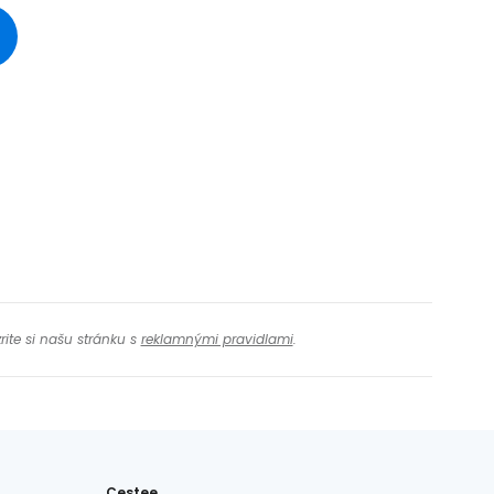
ačovať na Facebooku
ačovať s e-mailom
rite si našu stránku s
reklamnými pravidlami
.
Cestee