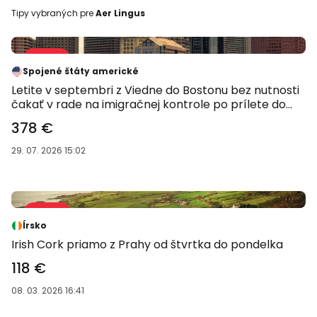
Tipy vybraných pre
Aer Lingus
Predaj 27 %
-27 %
Spojené štáty americké
Letite v septembri z Viedne do Bostonu bez nutnosti
čakať v rade na imigračnej kontrole po prílete do
USA
378 €
29. 07. 2026 15:02
Predaj 42 %
-42 %
Írsko
Irish Cork priamo z Prahy od štvrtka do pondelka
118 €
08. 03. 2026 16:41