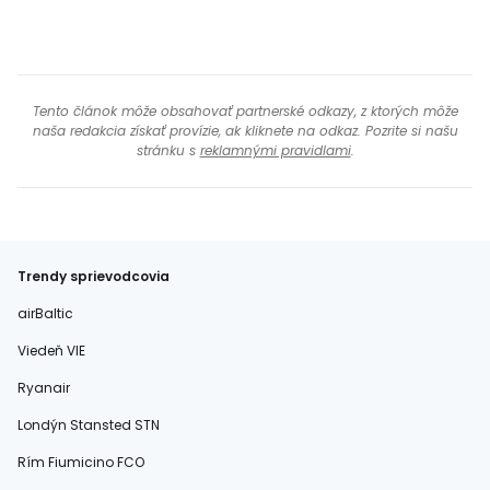
Tento článok môže obsahovať partnerské odkazy, z ktorých môže
naša redakcia získať provízie, ak kliknete na odkaz. Pozrite si našu
stránku s
reklamnými pravidlami
.
Trendy sprievodcovia
airBaltic
Viedeň VIE
Ryanair
Londýn Stansted STN
Rím Fiumicino FCO