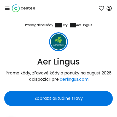
Propagačné kódy
Lety
Aer Lingus
Prihláste sa do
služby Cestee
... celosvetovej komunity cestovateľov
Aer Lingus
Pokračovať so službou Google
Promo kódy, zľavové kódy a ponuky na august 2026
k dispozícii pre
aerlingus.com
Pokračovať na Facebooku
Zobraziť aktuálne zľavy
Pokračovať s e-mailom