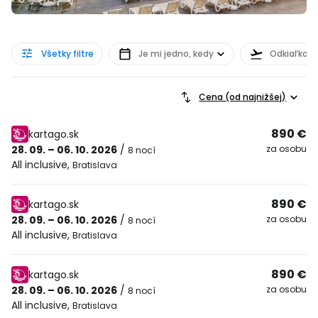
Všetky filtre
Je mi jedno, kedy
Odkiaľkoľv
Cena (od najnižšej)
890 €
kartago.sk
28. 09. – 06. 10. 2026
/
za osobu
8 nocí
All inclusive
,
Bratislava
890 €
kartago.sk
28. 09. – 06. 10. 2026
/
za osobu
8 nocí
All inclusive
,
Bratislava
890 €
kartago.sk
28. 09. – 06. 10. 2026
/
za osobu
8 nocí
All inclusive
,
Bratislava