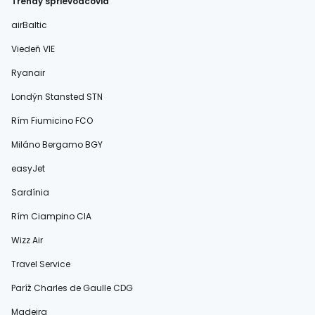
Trendy sprievodcovia
airBaltic
Viedeň VIE
Ryanair
Londýn Stansted STN
Rím Fiumicino FCO
Miláno Bergamo BGY
easyJet
Sardínia
Rím Ciampino CIA
Wizz Air
Travel Service
Paríž Charles de Gaulle CDG
Madeira