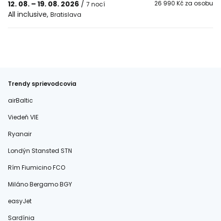
12. 08. – 19. 08. 2026
/
26 990 Kč za osobu
7 nocí
All inclusive
,
Bratislava
Trendy sprievodcovia
airBaltic
Viedeň VIE
Ryanair
Londýn Stansted STN
Rím Fiumicino FCO
Miláno Bergamo BGY
easyJet
Sardínia