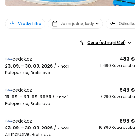
Všetky filtre
Je mi jedno, kedy
Odkiaľkoľv
Cena (od najnižšej)
483 €
cedok.cz
23. 09. – 30. 09. 2026
/
11 690 Kč za osobu
7 nocí
Polopenzia
,
Bratislava
549 €
cedok.cz
16. 09. – 23. 09. 2026
/
13 290 Kč za osobu
7 nocí
Polopenzia
,
Bratislava
698 €
cedok.cz
23. 09. – 30. 09. 2026
/
16 890 Kč za osobu
7 nocí
All inclusive
,
Bratislava