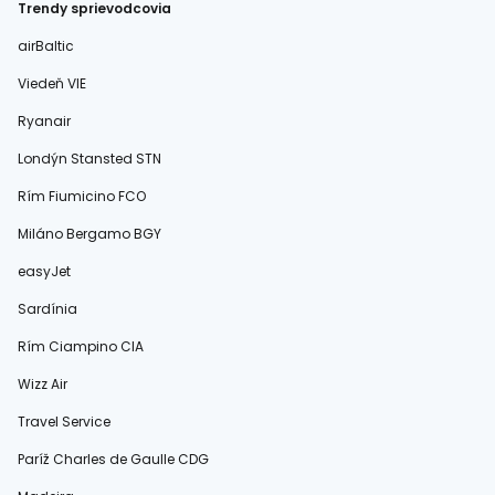
Trendy sprievodcovia
airBaltic
Viedeň VIE
Ryanair
Londýn Stansted STN
Rím Fiumicino FCO
Miláno Bergamo BGY
easyJet
Sardínia
Rím Ciampino CIA
Wizz Air
Travel Service
Paríž Charles de Gaulle CDG