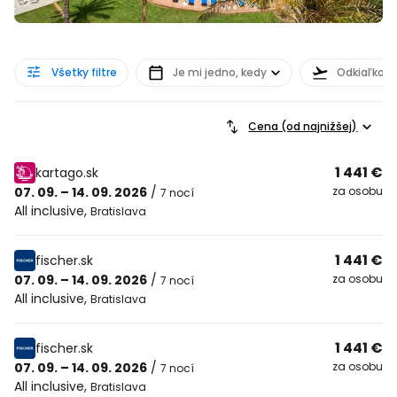
Všetky filtre
Je mi jedno, kedy
Odkiaľkoľv
Cena (od najnižšej)
1 441 €
kartago.sk
07. 09. – 14. 09. 2026
/
za osobu
7 nocí
All inclusive
,
Bratislava
1 441 €
fischer.sk
07. 09. – 14. 09. 2026
/
za osobu
7 nocí
All inclusive
,
Bratislava
1 441 €
fischer.sk
07. 09. – 14. 09. 2026
/
za osobu
7 nocí
All inclusive
,
Bratislava