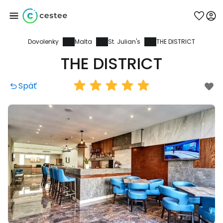
Dovolenky
Malta
St. Julian's
THE DISTRICT
Prihláste sa do
THE DISTRICT
služby Cestee
Späť
... celosvetovej komunity cestovateľov
Pokračovať so službou Google
Pokračovať na Facebooku
Pokračovať s e-mailom