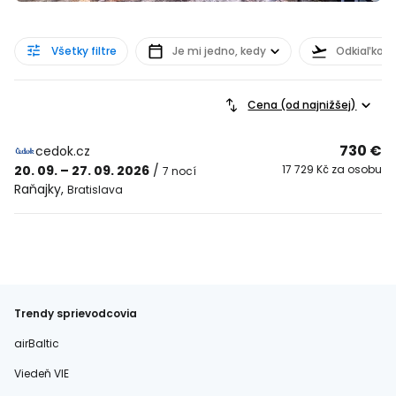
Všetky filtre
Je mi jedno, kedy
Odkiaľkoľv
Cena (od najnižšej)
730 €
cedok.cz
20. 09. – 27. 09. 2026
/
17 729 Kč za osobu
7 nocí
Raňajky
,
Bratislava
Trendy sprievodcovia
airBaltic
Viedeň VIE