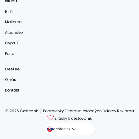
Island
Rím
Mallorca
Albánsko
Cyprus
Porto
Cestee
O nás
Kontakt
© 2026 Cestee.sk
Podmienky
Ochrana osobných údajov
Reklama
Z lásky k cestovaniu
cestee.com
cestee.sk
cestee.pl