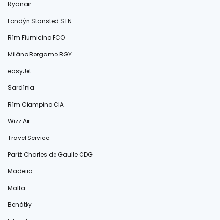
Ryanair
Londýn Stansted STN
Rím Fiumicino FCO
Miláno Bergamo BGY
easyJet
Sardínia
Rím Ciampino CIA
Wizz Air
Travel Service
Paríž Charles de Gaulle CDG
Madeira
Malta
Benátky