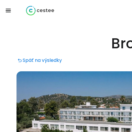
Br
Späť
na výsledky