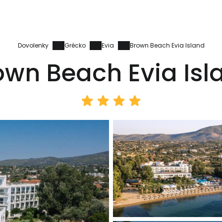
Dovolenky
Grécko
Evia
Brown Beach Evia Island
own Beach Evia Isl
Prihláste sa
Cestee