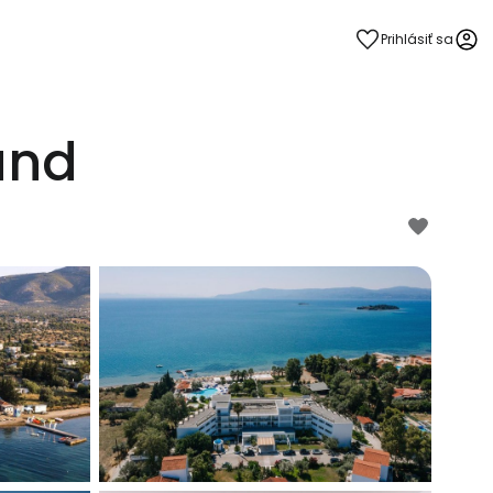
Prihlásiť sa
and
 do služby