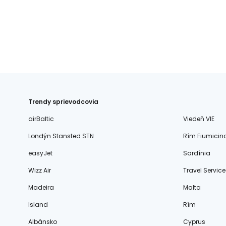
Trendy sprievodcovia
airBaltic
Viedeň VIE
Londýn Stansted STN
Rím Fiumicin
easyJet
Sardínia
Wizz Air
Travel Service
Madeira
Malta
Island
Rím
Albánsko
Cyprus