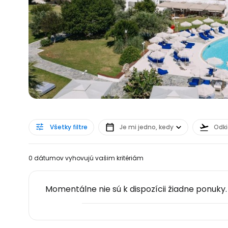
Všetky filtre
Je mi jedno, kedy
Odki
0 dátumov vyhovujú vašim kritériám
Momentálne nie sú k dispozícii žiadne ponuky.