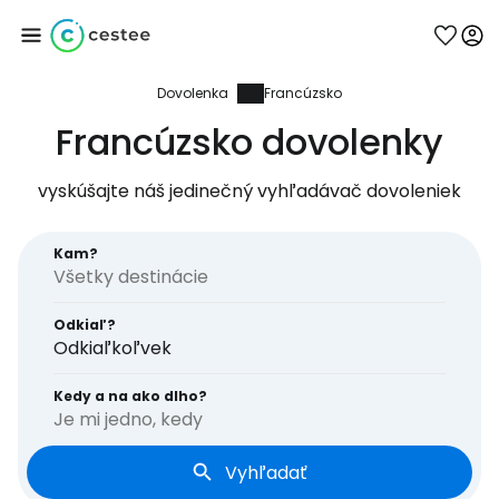
Dovolenka
Francúzsko
Prihláste sa do
Francúzsko dovolenky
služby Cestee
vyskúšajte náš jedinečný vyhľadávač dovoleniek
... celosvetovej komunity cestovateľov
Kam?
Pokračovať so službou Google
Odkiaľ?
Odkiaľkoľvek
Pokračovať na Facebooku
Kedy a na ako dlho?
Je mi jedno, kedy
Vyhľadať
Pokračovať s e-mailom