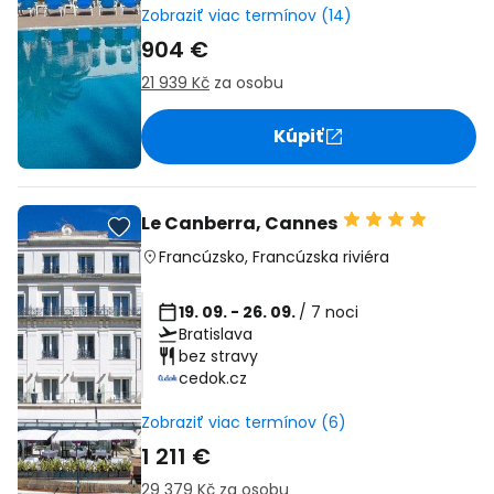
Zobraziť viac termínov (14)
904 €
21 939 Kč
za osobu
Kúpiť
Le Canberra, Cannes
Francúzsko
,
Francúzska riviéra
19. 09. - 26. 09.
/ 7 noci
Bratislava
bez stravy
cedok.cz
Zobraziť viac termínov (6)
1 211 €
29 379 Kč
za osobu