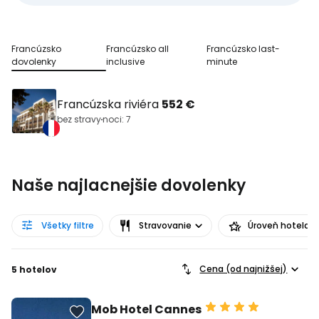
Francúzsko
Francúzsko all
Francúzsko last-
dovolenky
inclusive
minute
Francúzska riviéra
552 €
bez stravy
noci: 7
Naše najlacnejšie dovolenky
Všetky filtre
Stravovanie
Úroveň hotela
Cena (od najnižšej)
5 hotelov
Mob Hotel Cannes