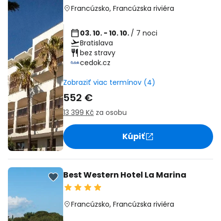
Francúzsko
,
Francúzska riviéra
03. 10. - 10. 10.
/ 7 noci
Bratislava
bez stravy
cedok.cz
Zobraziť viac termínov (4)
552 €
13 399 Kč
za osobu
Kúpiť
Best Western Hotel La Marina
Francúzsko
,
Francúzska riviéra