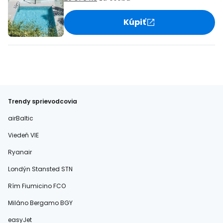
Kúpiť
Trendy sprievodcovia
airBaltic
Viedeň VIE
Ryanair
Londýn Stansted STN
Rím Fiumicino FCO
Miláno Bergamo BGY
easyJet