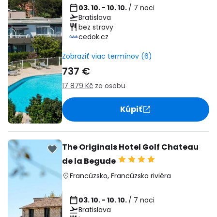
03. 10. - 10. 10.
/ 7 noci
Bratislava
bez stravy
cedok.cz
Zobraziť viac termínov (6)
737 €
17 879 Kč
za osobu
Kúpiť
The Originals Hotel Golf Chateau
de la Begude
Francúzsko
,
Francúzska riviéra
03. 10. - 10. 10.
/ 7 noci
Bratislava