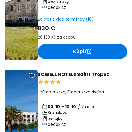
bez stravy
cedok.cz
Zobraziť viac termínov (10)
830 €
20 139 Kč
za osobu
Kúpiť
SOWELL HOTELS Saint Tropez
Francúzsko
,
Francúzska riviéra
03. 10. - 10. 10.
/ 7 noci
Bratislava
raňajky
cedok.cz