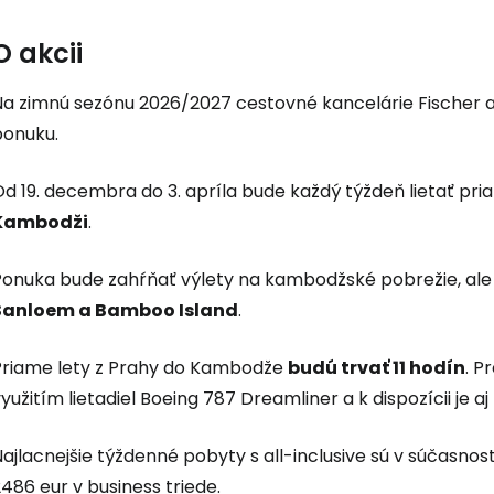
Prihláste sa
O akcii
Na zimnú sezónu 2026/2027 cestovné kancelárie Fischer a
Cestee
ponuku.
d 19. decembra do 3. apríla bude každý týždeň lietať pri
... celosvetovej komunity cestovate
Kambodži
.
Pokrač
Ponuka bude zahŕňať výlety na kambodžské pobrežie, al
Sanloem a Bamboo Island
.
Pokr
Priame lety z Prahy do Kambodže
budú trvať 11 hodín
. P
yužitím lietadiel Boeing 787 Dreamliner a k dispozícii je 
Pokr
ajlacnejšie týždenné pobyty s all-inclusive sú v súčasnost
486 eur v business triede.