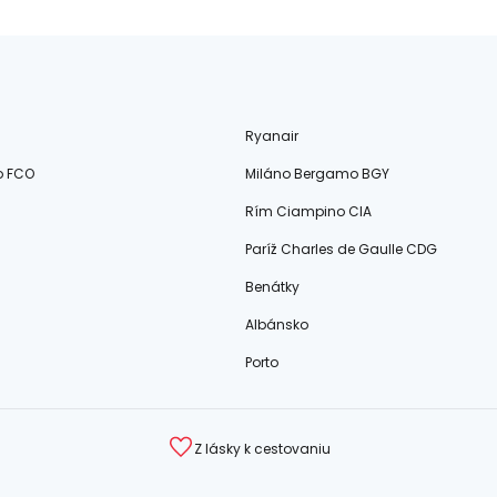
Ryanair
o FCO
Miláno Bergamo BGY
Rím Ciampino CIA
Paríž Charles de Gaulle CDG
Benátky
Albánsko
Porto
Z lásky k cestovaniu