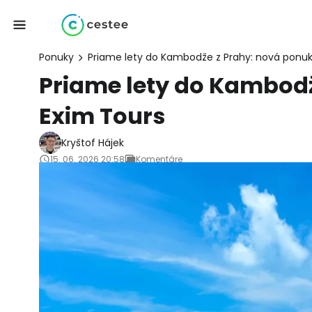
Ponuky
Priame lety do Kambodže z Prahy: nová ponuka
Priame lety do Kambodž
Exim Tours
Kryštof Hájek
15. 06. 2026 20:58
Komentáre