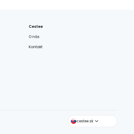
Cestee
O nás
Kontakt
cestee.com
cestee.sk
cestee.pl