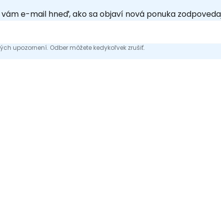
e vám e-mail hneď, ako sa objaví nová ponuka zodpoveda
ch upozornení. Odber môžete kedykoľvek zrušiť.