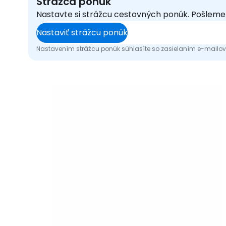
Strážca ponúk
Nastavte si strážcu cestovných ponúk. Pošlem
Nastaviť strážcu ponúk
Nastavením strážcu ponúk súhlasíte so zasielaním e-mailový