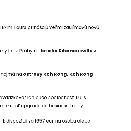
 do služby
 Exim Tours prinášajú veľmi zaujímavú novú
amy let z Prahy na
letisko Sihanoukville v
ľov
ovať so službou Google
e najmä na
ostrovy Koh Rong, Koh Rong
ačovať na Facebooku
revádzkovať ich bude spoločnosť TUI s
aj možnosť upgrade do business triedy.
ačovať s e-mailom
i k dispozícii za 1657 eur na osobu alebo