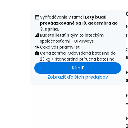
Vyhľadávanie v rámci
Lety budú
prevádzkované od 19. decembra do
3. apríla.
Budete lietať s týmito leteckými
spoločnosťami:
TUI Airways
Čaká vás priamy let.
O
Cena zahŕňa: Odovzdaná batožina do
23 kg + štandardná príručná batožina
Kúpiť
Zobraziť ďalších predajcov
v
N
2