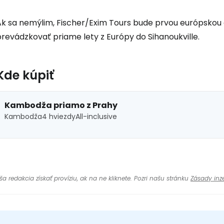
Ak sa nemýlim, Fischer/Exim Tours bude prvou európskou 
revádzkovať priame lety z Európy do Sihanoukville.
Kde kúpiť
Kambodža priamo z Prahy
Kambodža
4 hviezdy
All-inclusive
Kambodža
 redakcia získať províziu, ak na ne kliknete. Pozri našu stránku
Zásady inze