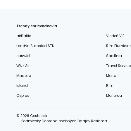
Trendy sprievodcovia
airBaltic
Viedeň VIE
Londýn Stansted STN
Rím Fiumicin
easyJet
Sardínia
Wizz Air
Travel Service
Madeira
Malta
Island
Rím
Cyprus
Mallorca
© 2026 Cestee.sk
Podmienky
Ochrana osobných údajov
Reklama