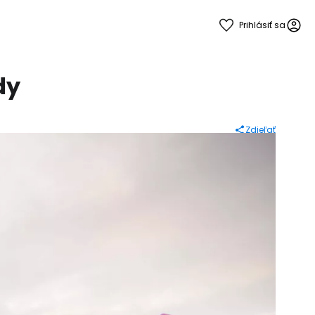
Prihlásiť sa
dy
Zdieľať