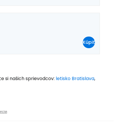
Kúpiť
te si našich sprievodcov:
letisko Bratislava
,
rcie
.