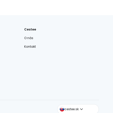
Cestee
O nás
Kontakt
cestee.com
cestee.sk