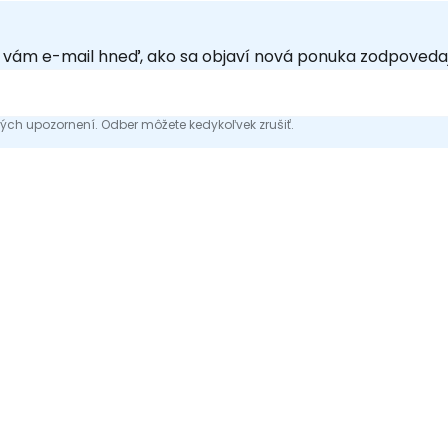
e vám e-mail hneď, ako sa objaví nová ponuka zodpoveda
ch upozornení. Odber môžete kedykoľvek zrušiť.