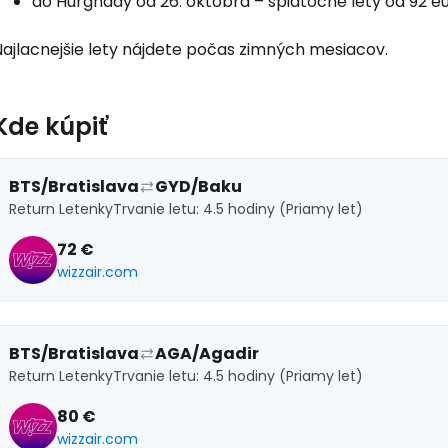
do Hurghady od 26. októbra – spiatočné lety od 92 e
Pokrač
Najlacnejšie lety nájdete počas zimných mesiacov.
Pokr
Kde kúpiť
BTS/Bratislava
GYD/Baku
Pokr
Return Letenky
Trvanie letu: 4.5 hodiny (Priamy let)
72 €
wizzair.com
BTS/Bratislava
AGA/Agadir
Return Letenky
Trvanie letu: 4.5 hodiny (Priamy let)
80 €
wizzair.com