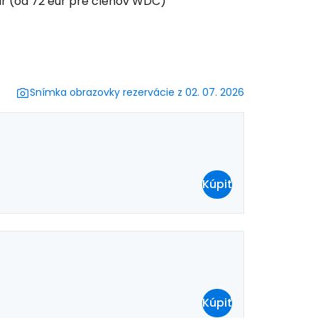
ur (od 72 eur pre členov WDC)
ovať so službou Google
ačovať na Facebooku
Snímka obrazovky rezervácie z 02. 07. 2026
ačovať s e-mailom
Kúpiť
Kúpiť