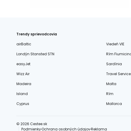
Trendy sprievodcovia
airBaltic
Viedeň VIE
Londýn Stansted STN
Rím Fiumicin
easyJet
Sardínia
Wizz Air
Travel Service
Madeira
Malta
Island
Rím
Cyprus
Mallorca
© 2026 Cestee.sk
Podmienky
Ochrana osobných údajov
Reklama