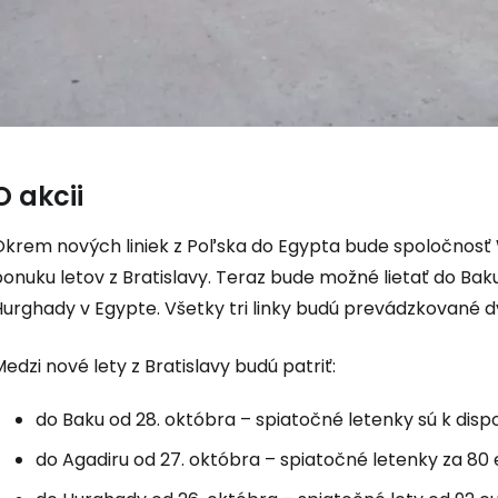
O akcii
Okrem nových liniek z Poľska do Egypta bude spoločnosť W
onuku letov z Bratislavy. Teraz bude možné lietať do Bak
Prihláste sa
Hurghady v Egypte. Všetky tri linky budú prevádzkované 
edzi nové lety z Bratislavy budú patriť:
Cestee
do Baku od 28. októbra – spiatočné letenky sú k disp
do Agadiru od 27. októbra – spiatočné letenky za 80
... celosvetovej komunity cestovate