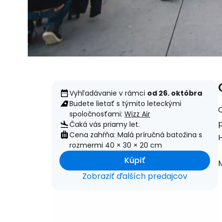
Vyhľadávanie v rámci
od 26. októbra
Budete lietať s týmito leteckými
spoločnosťami:
Wizz Air
p
Čaká vás priamy let.
Cena zahŕňa: Malá príručná batožina s
rozmermi 40 × 30 × 20 cm
Kúpiť
M
Zobraziť ďalších predajcov