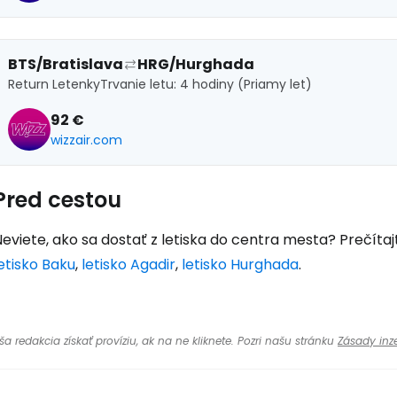
BTS/Bratislava
HRG/Hurghada
Return Letenky
Trvanie letu: 4 hodiny (Priamy let)
92 €
wizzair.com
Pred cestou
eviete, ako sa dostať z letiska do centra mesta? Prečítaj
etisko Baku
,
letisko Agadir
,
letisko Hurghada
.
 redakcia získať províziu, ak na ne kliknete. Pozri našu stránku
Zásady inze