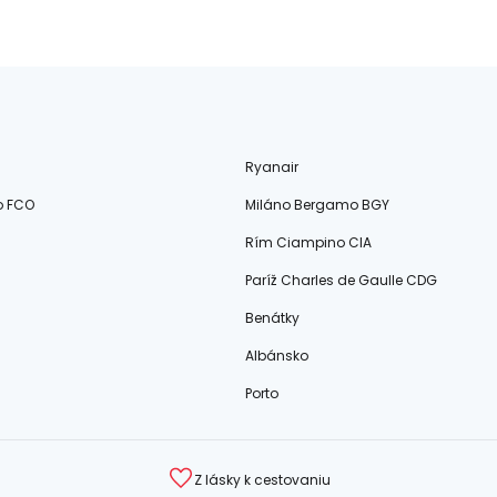
Ryanair
o FCO
Miláno Bergamo BGY
Rím Ciampino CIA
Paríž Charles de Gaulle CDG
Benátky
Albánsko
Porto
Z lásky k cestovaniu