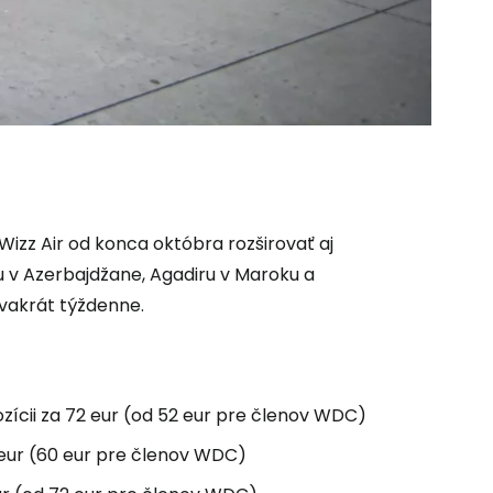
izz Air od konca októbra rozširovať aj
u v Azerbajdžane, Agadiru v Maroku a
 do služby
dvakrát týždenne.
ozícii za 72 eur (od 52 eur pre členov WDC)
 eur (60 eur pre členov WDC)
ľov