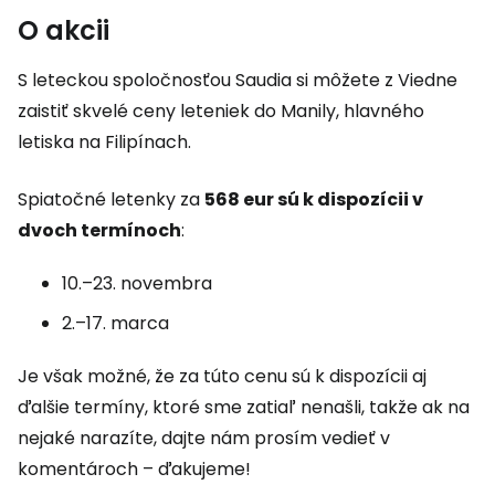
O akcii
S leteckou spoločnosťou Saudia si môžete z Viedne
zaistiť skvelé ceny leteniek do Manily, hlavného
letiska na Filipínach.
Spiatočné letenky za
568 eur sú k dispozícii v
dvoch termínoch
:
10.–23. novembra
2.–17. marca
Je však možné, že za túto cenu sú k dispozícii aj
ďalšie termíny, ktoré sme zatiaľ nenašli, takže ak na
nejaké narazíte, dajte nám prosím vedieť v
komentároch – ďakujeme!