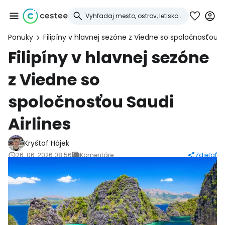
Ponuky
Filipíny v hlavnej sezóne z Viedne so spoločnosťou Sa
Prihláste sa do
Filipíny v hlavnej sezóne
z Viedne so
služby Cestee
spoločnosťou Saudi
... celosvetovej komunity cestovateľov
Airlines
Pokračovať so službou Google
Kryštof Hájek
26. 06. 2026 08:56
Komentáre
Zdieľať
Pokračovať na Facebooku
Pokračovať s e-mailom