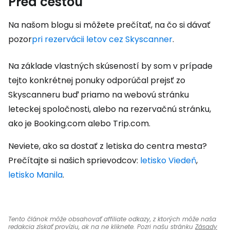
Pred cestou
Na našom blogu si môžete prečítať, na čo si dávať
pozor
pri rezervácii letov cez Skyscanner
.
Na základe vlastných skúseností by som v prípade
tejto konkrétnej ponuky odporúčal prejsť zo
Skyscanneru buď priamo na webovú stránku
leteckej spoločnosti, alebo na rezervačnú stránku,
ako je Booking.com alebo Trip.com.
Neviete, ako sa dostať z letiska do centra mesta?
Prečítajte si našich sprievodcov:
letisko Viedeň
,
letisko Manila
.
Tento článok môže obsahovať affiliate odkazy, z ktorých môže naša
redakcia získať províziu, ak na ne kliknete. Pozri našu stránku
Zásady