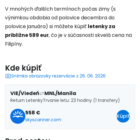
V mnohých ďalších termínoch počas zimy (s
výnimkou obdobia od polovice decembra do
polovice januára) si môžete kúpiť
letenky za
približne 589 eur
, čo je v súčasnosti skvelá cena na
Filipíny.
Kde kúpiť
Snímka obrazovky rezervácie z 26. 06. 2026
VIE/Viedeň
MNL/Manila
Return Letenky
Trvanie letu: 23 hodiny (1 transfery)
558 €
Kúpiť
skyscanner.com