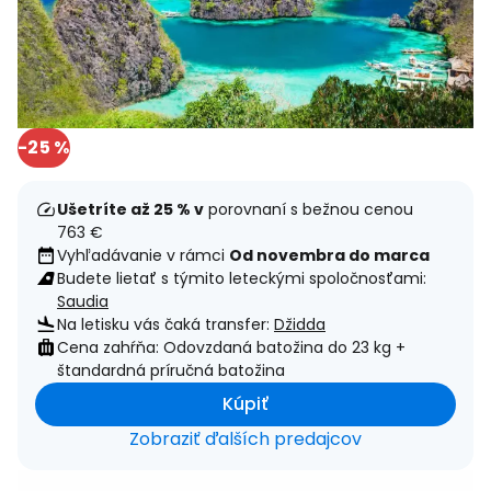
-25 %
Ušetríte až 25 % v
porovnaní s bežnou cenou
763 €
Vyhľadávanie v rámci
Od novembra do marca
Budete lietať s týmito leteckými spoločnosťami:
Saudia
Na letisku vás čaká transfer:
Džidda
Cena zahŕňa: Odovzdaná batožina do 23 kg +
štandardná príručná batožina
Kúpiť
Zobraziť ďalších predajcov