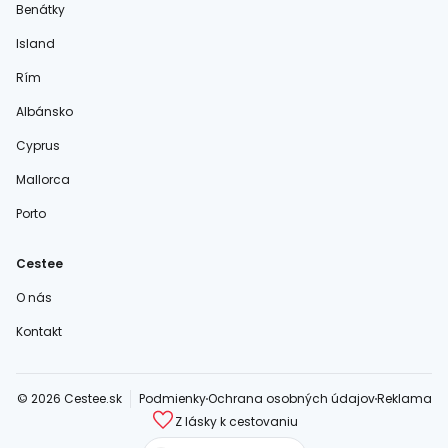
Benátky
Island
Rím
Albánsko
Cyprus
Mallorca
Porto
Cestee
O nás
Kontakt
© 2026 Cestee.sk
Podmienky
Ochrana osobných údajov
Reklama
Z lásky k cestovaniu
cestee.com