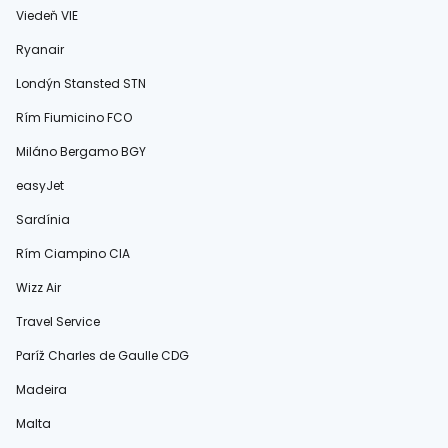
Viedeň VIE
Ryanair
Londýn Stansted STN
Rím Fiumicino FCO
Miláno Bergamo BGY
easyJet
Sardínia
Rím Ciampino CIA
Wizz Air
Travel Service
Paríž Charles de Gaulle CDG
Madeira
Malta