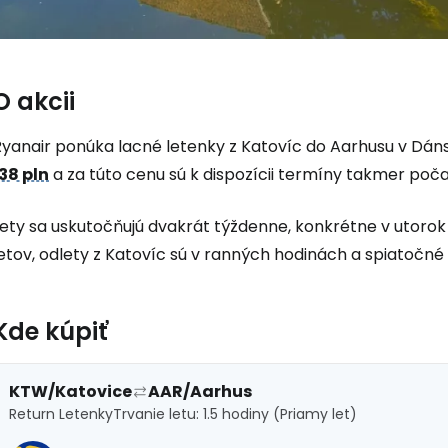
O akcii
Prihláste sa
Ryanair ponúka lacné letenky z Katovíc do Aarhusu v Dáns
138 pln
a za túto cenu sú k dispozícii termíny takmer poča
Cestee
Lety sa uskutočňujú dvakrát týždenne, konkrétne v utorok
etov, odlety z Katovíc sú v ranných hodinách a spiatočné 
... celosvetovej komunity cestovate
Kde kúpiť
Pokrač
KTW/Katovice
AAR/Aarhus
Pokr
Return Letenky
Trvanie letu: 1.5 hodiny (Priamy let)