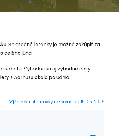
 do služby
ku. Spiatočné letenky je možné zakúpiť za
s celého júna.
 a sobotu. Výhodou sú aj výhodné časy
lety z Aarhusu okolo poludnia.
ľov
ovať so službou Google
Snímka obrazovky rezervácie z 19. 05. 2026
ačovať na Facebooku