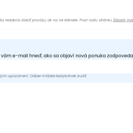
 redakcia získať províziu, ak na ne kliknete. Pozri našu stránku
Zásady inze
e vám e-mail hneď, ako sa objaví nová ponuka zodpoveda
ch upozornení. Odber môžete kedykoľvek zrušiť.