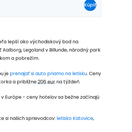
Kúpiť
ačovať s e-mailom
veľa lepší ako východiskový bod na
 Aalborg, Legoland v Billunde, národný park
ekom a pobrežím.
u je
prenajať si auto priamo na letisku
. Ceny
orka a približne
206 eur
na týždeň.
n v Európe - ceny hotelov sa bežne začínajú
te si našich sprievodcov:
letisko Katovice
,