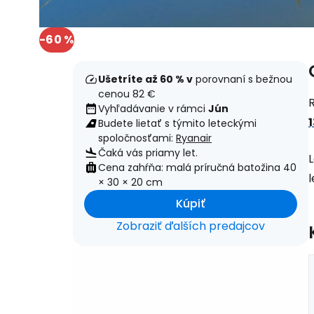
-60 %
Ušetríte až 60 % v
porovnaní s bežnou
cenou 82 €
Vyhľadávanie v rámci
Jún
Budete lietať s týmito leteckými
spoločnosťami:
Ryanair
Čaká vás priamy let.
Cena zahŕňa: malá príručná batožina 40
l
× 30 × 20 cm
Kúpiť
Zobraziť ďalších predajcov