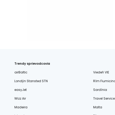
Trendy sprievodcovia
airBaltic
Viedeň VIE
Londýn Stansted STN
Rím Fiumicin
easyJet
Sardínia
Wizz Air
Travel Service
Madeira
Malta