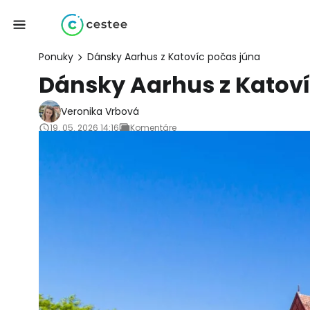
Ponuky
Dánsky Aarhus z Katovíc počas júna
Dánsky Aarhus z Katoví
Veronika Vrbová
19. 05. 2026 14:16
Komentáre