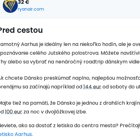
32 €
ryanair.com
Pokr
Pred cestou
amotný Aarhus je ideálny len na niekoľko hodín, ale je o
spoznávanie celého Jutského polostrova. Môžete navštíviť
Thy alebo sa vybrať na nenáročný roadtrip dánskym vidi
Ak chcete Dánsko preskúmať naplno, najlepšou možnosťo
prenájmu sa začínajú napríklad od
144 eur
od soboty do ut
ajte tiež na pamäti, že Dánsko je jednou z drahších krají
od
100 eur
za noc v dvojlôžkovej izbe.
eviete, ako sa dostať z letiska do centra mesta? Prečítaj
etisko Aarhus
.